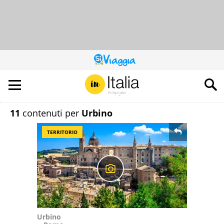
QUESTO
SITO
CONTRIBUISCE
ALL’AUDIENCE
DI
11
contenuti per
Urbino
TERRITORIO
Urbino