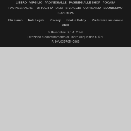
LIBERO
VIRGILIO
PAGINEGIALLE
PAGINEGIALLE SHOP
PGCASA
PAGINEBIANCHE
TUTTOCITTÀ
DILEI
SIVIAGGIA
QUIFINANZA
BUONISSIMO
SUPEREVA
Chi siamo
Note Legali
Privacy
Cookie Policy
Preferenze sui cookie
Aiuto
© Italiaonline S.p.A. 2026
Direzione e coordinamento di Libero Acquisition S.á r.l.
P. IVA 03970540963