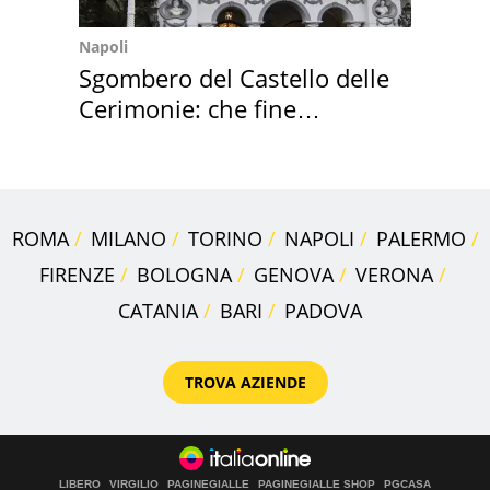
Napoli
Sgombero del Castello delle
Cerimonie: che fine
faranno i mobili
ROMA
MILANO
TORINO
NAPOLI
PALERMO
FIRENZE
BOLOGNA
GENOVA
VERONA
CATANIA
BARI
PADOVA
TROVA AZIENDE
LIBERO
VIRGILIO
PAGINEGIALLE
PAGINEGIALLE SHOP
PGCASA