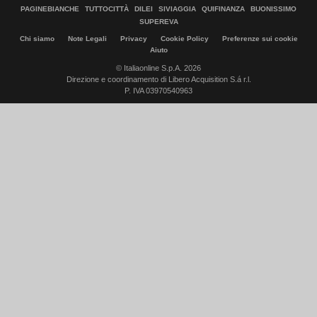
PAGINEBIANCHE
TUTTOCITTÀ
DILEI
SIVIAGGIA
QUIFINANZA
BUONISSIMO
SUPEREVA
Chi siamo
Note Legali
Privacy
Cookie Policy
Preferenze sui cookie
Aiuto
© Italiaonline S.p.A. 2026
Direzione e coordinamento di Libero Acquisition S.á r.l.
P. IVA 03970540963