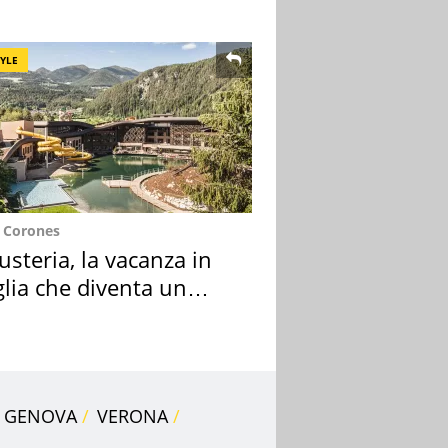
re
TYLE
e Corones
usteria, la vacanza in
lia che diventa un
do indimenticabile
GENOVA
VERONA