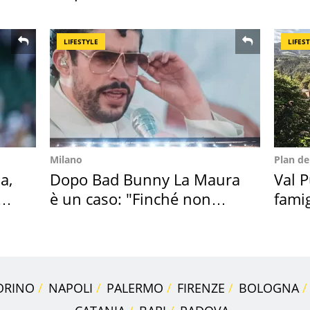
2026
Cado
LIFESTYLE
LIFES
Milano
Plan d
a,
Dopo Bad Bunny La Maura
Val P
è un caso: "Finché non
famig
scappa il morto"
ricor
ORINO
NAPOLI
PALERMO
FIRENZE
BOLOGNA