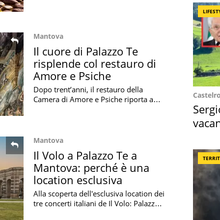
nel corso del 2026: tra le mete
LIFEST
consigliate c'è anche una città italiana
Mantova
Il cuore di Palazzo Te
risplende col restauro di
Amore e Psiche
Dopo trent’anni, il restauro della
Castelr
Camera di Amore e Psiche riporta a
Sergi
nuova luce i colori originali di Palazzo
Te, capolavoro rinascimentale di
vacan
Mantova
locat
Mantova
Il Volo a Palazzo Te a
TERRI
Mantova: perché è una
location esclusiva
Alla scoperta dell'esclusiva location dei
tre concerti italiani de Il Volo: Palazzo
Te, villa rinascimentale di Mantova