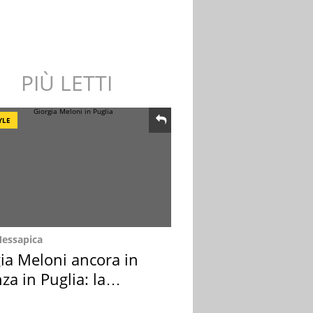
PIÙ LETTI
YLE
Messapica
ia Meloni ancora in
za in Puglia: la
ion scelta