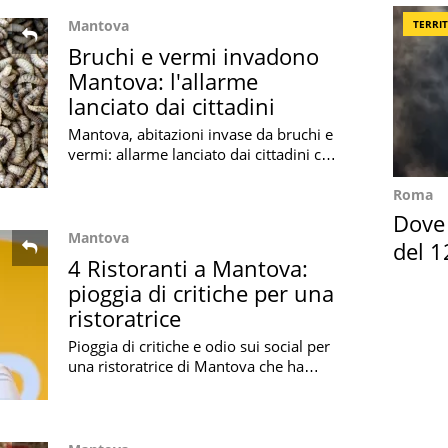
Mantova
TERRI
Bruchi e vermi invadono
Mantova: l'allarme
lanciato dai cittadini
Mantova, abitazioni invase da bruchi e
vermi: allarme lanciato dai cittadini che
devono fare i conti con la presenza di
questi "ospiti" indesiderati
Roma
Dove 
Mantova
del 1
4 Ristoranti a Mantova:
pioggia di critiche per una
ristoratrice
Pioggia di critiche e odio sui social per
una ristoratrice di Mantova che ha
partecipato al programma '4 Ristoranti'
di Alessandro Borghese: l'appello