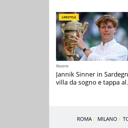
loro case
LIFESTYLE
Nuoro
Jannik Sinner in Sardegn
villa da sogno e tappa al
discount
ROMA
MILANO
T