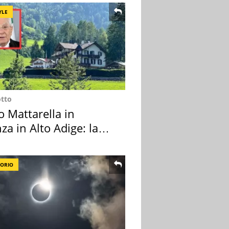
YLE
otto
o Mattarella in
za in Alto Adige: la
ion scelta
TORIO