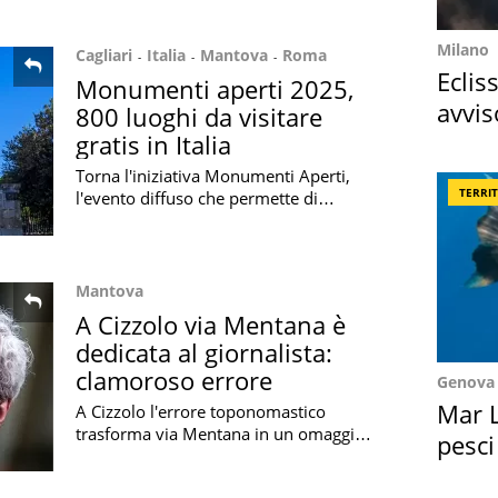
piena di storia e cultura
Milano
Cagliari
Italia
Mantova
Roma
Eclis
Monumenti aperti 2025,
avvis
800 luoghi da visitare
come
gratis in Italia
Torna l'iniziativa Monumenti Aperti,
TERRI
l'evento diffuso che permette di
visitare gratuitamente 800 monumenti
di 87 città in 19 regioni d'Italia
Mantova
A Cizzolo via Mentana è
dedicata al giornalista:
clamoroso errore
Genova
Mar L
A Cizzolo l'errore toponomastico
trasforma via Mentana in un omaggio
pesci
al giornalista Enrico Mentana anziché
Suez
alla storica battaglia avvenuta nel 1867