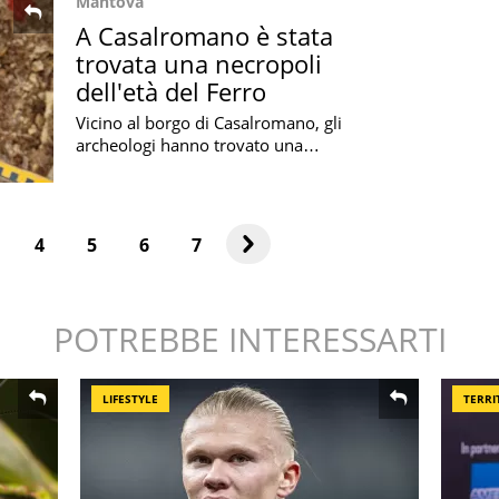
Mantova
A Casalromano è stata
trovata una necropoli
dell'età del Ferro
Vicino al borgo di Casalromano, gli
archeologi hanno trovato una
necropoli risalente all'età del Ferro: c'è
anche la sepoltura di un guerriero
4
5
6
7
POTREBBE INTERESSARTI
LIFESTYLE
TERRI