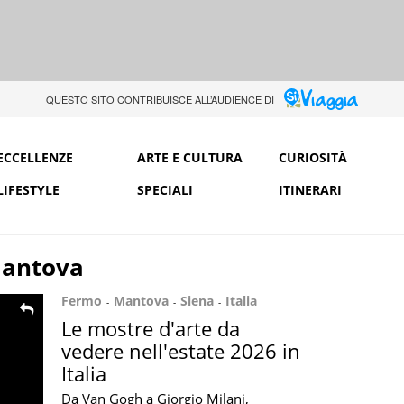
QUESTO SITO CONTRIBUISCE ALL’AUDIENCE DI
ECCELLENZE
ARTE E CULTURA
CURIOSITÀ
LIFESTYLE
SPECIALI
ITINERARI
antova
Fermo
Mantova
Siena
Italia
Le mostre d'arte da
vedere nell'estate 2026 in
Italia
Da Van Gogh a Giorgio Milani,