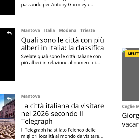
passando per Antony Gormley e
William Kentridge: ecco le mostre
d'arte da non perdersi in Italia
nell'estate del 2026
Mantova
Italia
Modena
Trieste
Quali sono le città con più
alberi in Italia: la classifica
LIFEST
Svelate quali sono le città italiane con
più alberi in relazione al numero di
abitanti: ecco la classifica in base ai
dati forniti dall'Istat
Mantova
La città italiana da visitare
Ceglie 
nel 2026 secondo il
Giorg
Telegraph
vacan
Il Telegraph ha stilato l'elenco delle
locat
migliori località al mondo da visitare