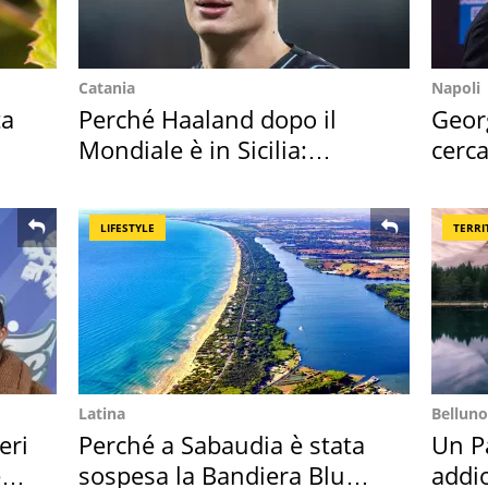
Catania
Napoli
ta
Perché Haaland dopo il
Geor
Mondiale è in Sicilia:
cerca
vacanza ma non solo
mirin
LIFESTYLE
TERRI
Latina
Belluno
eri
Perché a Sabaudia è stata
Un Pa
e
sospesa la Bandiera Blu
addio