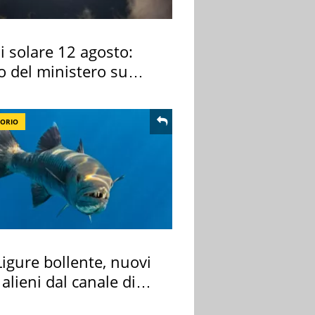
si solare 12 agosto:
o del ministero su
 osservarla
TORIO
igure bollente, nuovi
 alieni dal canale di