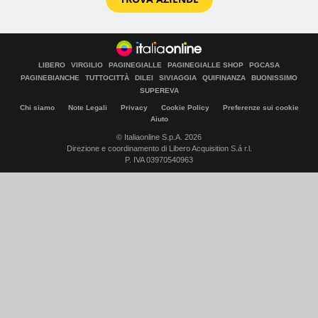
LIBERO
VIRGILIO
PAGINEGIALLE
PAGINEGIALLE SHOP
PGCASA
PAGINEBIANCHE
TUTTOCITTÀ
DILEI
SIVIAGGIA
QUIFINANZA
BUONISSIMO
SUPEREVA
Chi siamo
Note Legali
Privacy
Cookie Policy
Preferenze sui cookie
Aiuto
© Italiaonline S.p.A. 2026
Direzione e coordinamento di Libero Acquisition S.á r.l.
P. IVA 03970540963