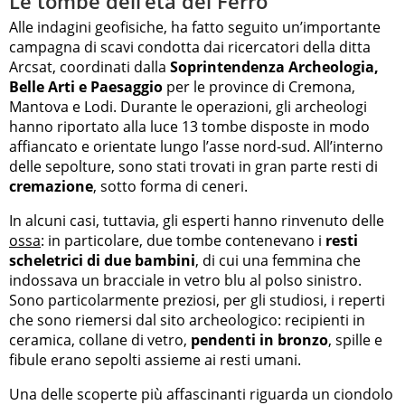
Le tombe dell’età del Ferro
Alle indagini geofisiche, ha fatto seguito un’importante
campagna di scavi condotta dai ricercatori della ditta
Arcsat, coordinati dalla
Soprintendenza Archeologia,
Belle Arti e Paesaggio
per le province di Cremona,
Mantova e Lodi. Durante le operazioni, gli archeologi
hanno riportato alla luce 13 tombe disposte in modo
affiancato e orientate lungo l’asse nord-sud. All’interno
delle sepolture, sono stati trovati in gran parte resti di
cremazione
, sotto forma di ceneri.
In alcuni casi, tuttavia, gli esperti hanno rinvenuto delle
ossa
: in particolare, due tombe contenevano i
resti
scheletrici di due bambini
, di cui una femmina che
indossava un bracciale in vetro blu al polso sinistro.
Sono particolarmente preziosi, per gli studiosi, i reperti
che sono riemersi dal sito archeologico: recipienti in
ceramica, collane di vetro,
pendenti in bronzo
, spille e
fibule erano sepolti assieme ai resti umani.
Una delle scoperte più affascinanti riguarda un ciondolo