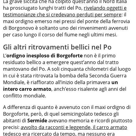
La grave siccità che ha colpito quest’anno il Nord Italia
ha prosciugato lunghi tratti del Po,
rivelando oggetti e
testimonianze che si credevano perduti per sempre
: il
maxi ordigno emerso nei pressi del ponte della ferrovia
di Borgonovo è soltanto uno dei rinvenimenti avvenuti
per caso lungo il corso del fiume negli ultimi mesi.
Gli altri ritrovamenti bellici nel Po
L’
ordigno inesploso di Borgoforte
non è il primo
residuato bellico a emergere quest’anno dal tratto
mantovano del Po. A soli cinquanta chilometri dal luogo
in cui è stata ritrovata la bomba della Seconda Guerra
Mondiale, è riaffiorato all’inizio della primavera
un
intero carro armato
, anch’esso risalente agli anni del
conflitto mondiale.
A differenza di quanto è avvenuto con il maxi ordigno di
Borgoforte, però, di quel semicingolato tedesco gli
abitanti di
Sermide
avevano memoria e ricordi piuttosto
precisi:
avvolto da racconti e leggende, il carro armato
tedesco era ricercato da tempo
, ma nessuno era