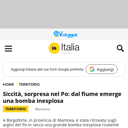
QUESTO
SITO
CONTRIBUISCE
ALL’AUDIENCE
DI
Aggiungi
Aggiungi
InItalia
alle tue fonti Google preferite
HOME
TERRITORIO
Siccità, sorpresa nel Po: dal fiume emerge
una bomba inesplosa
TERRITORIO
Mantova
A Borgoforte, in provincia di Mantova, è stata ritrovata sugli
argini del Po in secca una grande bomba inesplosa risalente