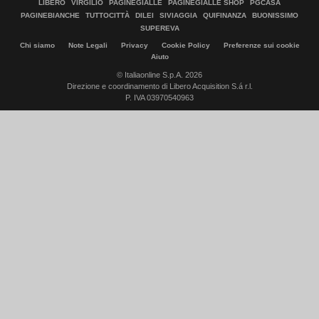
LIBERO
VIRGILIO
PAGINEGIALLE
PAGINEGIALLE SHOP
PGCASA
PAGINEBIANCHE
TUTTOCITTÀ
DILEI
SIVIAGGIA
QUIFINANZA
BUONISSIMO
SUPEREVA
Chi siamo
Note Legali
Privacy
Cookie Policy
Preferenze sui cookie
Aiuto
© Italiaonline S.p.A. 2026
Direzione e coordinamento di Libero Acquisition S.á r.l.
P. IVA 03970540963