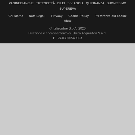
PAGINEBIANCHE
TUTTOCITTÀ
DILEI
SIVIAGGIA
QUIFINANZA
BUONISSIMO
SUPEREVA
Chi siamo
Note Legali
Privacy
Cookie Policy
Preferenze sui cookie
Aiuto
© Italiaonline S.p.A. 2026
Direzione e coordinamento di Libero Acquisition S.á r.l.
P. IVA 03970540963