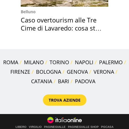
Belluno
Caso overtourism alle Tre
Cime di Lavaredo: cosa sta
succedendo
ROMA
MILANO
TORINO
NAPOLI
PALERMO
FIRENZE
BOLOGNA
GENOVA
VERONA
CATANIA
BARI
PADOVA
TROVA AZIENDE
LIBERO
VIRGILIO
PAGINEGIALLE
PAGINEGIALLE SHOP
PGCASA