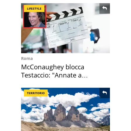
LIFESTYLE
Roma
McConaughey blocca
Testaccio: "Annate a
Positano a rompe er c..."
TERRITORIO