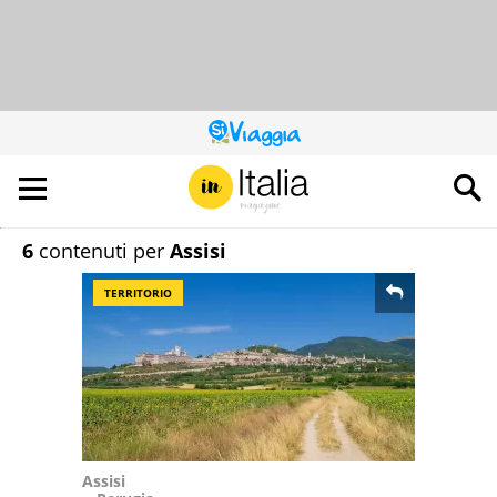
QUESTO
SITO
CONTRIBUISCE
ALL’AUDIENCE
DI
6
contenuti per
Assisi
TERRITORIO
Assisi