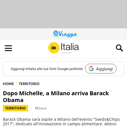
QUESTO
SITO
CONTRIBUISCE
ALL’AUDIENCE
DI
Aggiungi
Aggiungi
InItalia
alle tue fonti Google preferite
HOME
TERRITORIO
Dopo Michelle, a Milano arriva Barack
Obama
TERRITORIO
Milano
Barack Obama sarà ospite a Milano dell'evento "Seeds&Chips
2017", dedicato all'innovazione in campo alimentare. Atteso