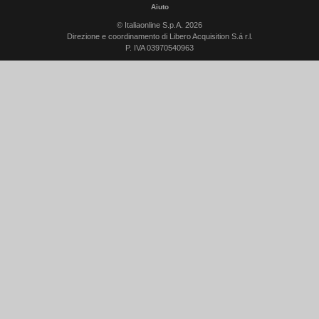
Aiuto
© Italiaonline S.p.A. 2026
Direzione e coordinamento di Libero Acquisition S.á r.l.
P. IVA 03970540963