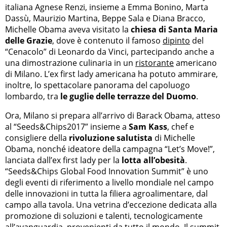
italiana Agnese Renzi, insieme a Emma Bonino, Marta
Dassù, Maurizio Martina, Beppe Sala e Diana Bracco,
Michelle Obama aveva visitato la
chiesa di Santa Maria
delle Grazie
, dove è contenuto il famoso
dipinto
del
“Cenacolo” di Leonardo da Vinci, partecipando anche a
una dimostrazione culinaria in un
ristorante
americano
di Milano. L’ex first lady americana ha potuto ammirare,
inoltre, lo spettacolare panorama del capoluogo
lombardo, tra
le guglie delle terrazze del Duomo
.
Ora, Milano si prepara all’arrivo di Barack Obama, atteso
al “Seeds&Chips2017” insieme a
Sam Kass
, chef e
consigliere della
rivoluzione salutista
di Michelle
Obama, nonché ideatore della campagna “Let’s Move!”,
lanciata dall’ex first lady per la
lotta all’obesità
.
“Seeds&Chips Global Food Innovation Summit” è uno
degli eventi di riferimento a livello mondiale nel campo
delle innovazioni in tutta la filiera agroalimentare, dal
campo alla tavola. Una vetrina d’eccezione dedicata alla
promozione di soluzioni e talenti, tecnologicamente