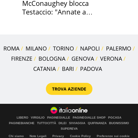
McConaughey blocca
Testaccio: "Annate a
Positano a rompe er c..."
ROMA
MILANO
TORINO
NAPOLI
PALERMO
FIRENZE
BOLOGNA
GENOVA
VERONA
CATANIA
BARI
PADOVA
TROVA AZIENDE
LIBERO
VIRGILIO
PAGINEGIALLE
PAGINEGIALLE SHOP
PGCASA
PAGINEBIANCHE
TUTTOCITTÀ
DILEI
SIVIAGGIA
QUIFINANZA
BUONISSIMO
SUPEREVA
Chi siamo
Note Legali
Privacy
Cookie Policy
Preferenze sui cookie