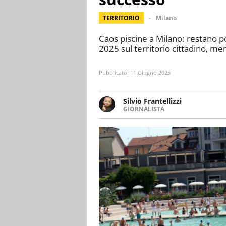
TERRITORIO
Milano
Caos piscine a Milano: restano poc
2025 sul territorio cittadino, me
Pubblicato:
11 Giugno 2025
Silvio Frantellizzi
GIORNALISTA
Giornalista pubblicista. Da olt
scrivendo di sport, attualità, 