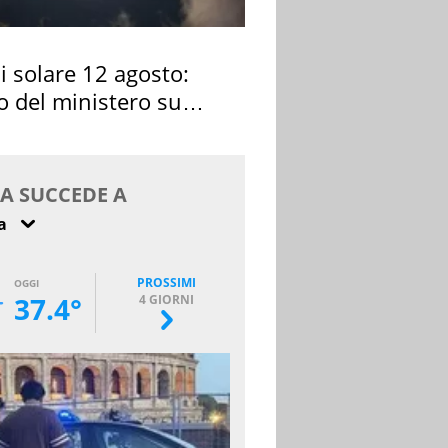
si solare 12 agosto:
o del ministero su
 osservarla