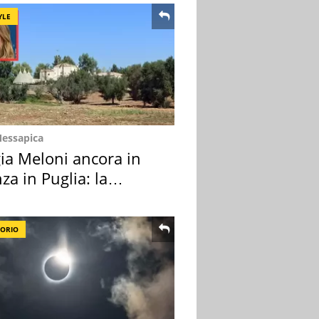
YLE
Messapica
ia Meloni ancora in
za in Puglia: la
ion scelta
TORIO