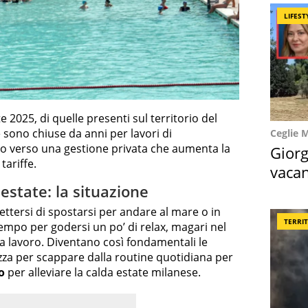
LIFEST
ate 2025, di quelle presenti sul territorio del
ono chiuse da anni per lavori di
Ceglie 
no verso una gestione privata che aumenta la
Giorg
tariffe.
vacan
locat
estate: la situazione
ttersi di spostarsi per andare al mare o in
TERRI
mpo per godersi un po’ di relax, magari nel
 a lavoro. Diventano così fondamentali le
zza per scappare dalla routine quotidiana per
o
per alleviare la calda estate milanese.