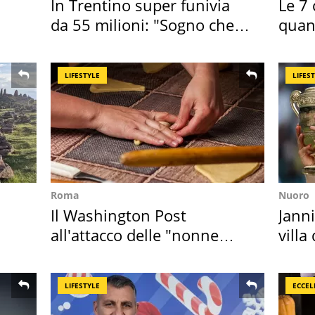
In Trentino super funivia
Le 7 
da 55 milioni: "Sogno che si
quan
realizza"
seco
LIFESTYLE
LIFES
Roma
Nuoro
Il Washington Post
Janni
all'attacco delle "nonne
villa
della pasta" a Roma
disc
LIFESTYLE
ECCEL