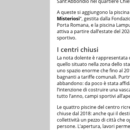
Sant’Abbondio nel quartiere Chiesa
A queste si aggiungono la piscin
Misteriosi
“, gestita dalla Fondaz
Porta Romana, e la piscina Lampu
attiva a partire dall’estate del 
sportivo.
I centri chiusi
La nota dolente è rappresentata d
quello situato nella zona dello st
uno spazio enorme che fino al 201
bagnanti a tariffe comunali. Purt
abbandono: da poco è stata affid
l’intenzione di costruire una vas
tutto l’anno, campi sportivi all’
Le quattro piscine del centro ric
chiuse dal 2018: anche qui il dest
collettività un pezzo di città che
persone. L’apertura, lavori perm