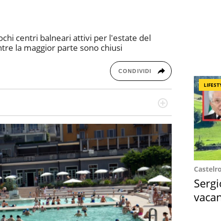
hi centri balneari attivi per l'estate del
ntre la maggior parte sono chiusi
CONDIVIDI
LIFEST
re dieci anni si occupa di informazione sul web,
cronaca, motori, spettacolo e videogame.
Castelr
Sergi
vacan
locat