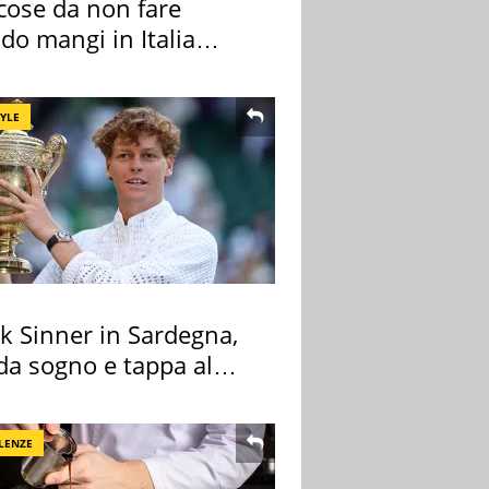
cose da non fare
do mangi in Italia
ndo la BBC
TYLE
k Sinner in Sardegna,
 da sogno e tappa al
ount
LENZE