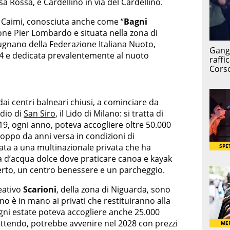
 Rossa, e Cardellino in via del Cardellino.
a Caimi, conosciuta anche come “
Bagni
ione Pier Lombardo e situata nella zona di
gnano della Federazione Italiana Nuoto,
2024 e dedicata prevalentemente al nuoto
ai centri balneari chiusi, a cominciare da
adio di
San Siro
, il Lido di Milano: si tratta di
9, ogni anno, poteva accogliere oltre 50.000
roppo da anni versa in condizioni di
ata a una multinazionale privata che ha
ca d’acqua dolce dove praticare canoa e kayak
aperto, un centro benessere e un parcheggio.
reativo
Scarioni
, della zona di Niguarda, sono
ino è in mano ai privati che restituiranno alla
 ogni estate poteva accogliere anche 25.000
ettendo, potrebbe avvenire nel 2028 con prezzi