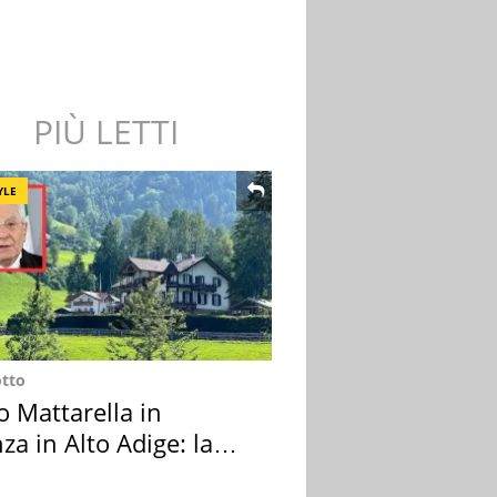
PIÙ LETTI
YLE
otto
o Mattarella in
za in Alto Adige: la
ion scelta