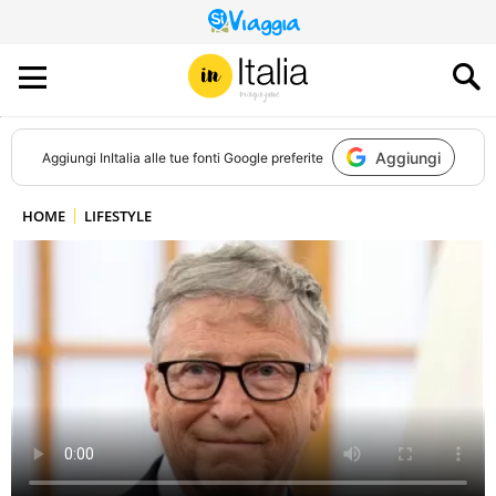
QUESTO
SITO
CONTRIBUISCE
ALL’AUDIENCE
DI
Aggiungi
Aggiungi
InItalia
alle tue fonti Google preferite
HOME
LIFESTYLE