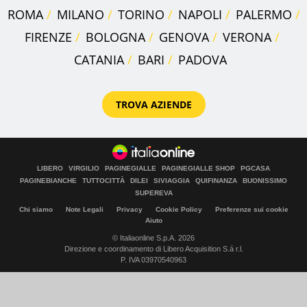
ROMA
MILANO
TORINO
NAPOLI
PALERMO
FIRENZE
BOLOGNA
GENOVA
VERONA
CATANIA
BARI
PADOVA
TROVA AZIENDE
LIBERO
VIRGILIO
PAGINEGIALLE
PAGINEGIALLE SHOP
PGCASA
PAGINEBIANCHE
TUTTOCITTÀ
DILEI
SIVIAGGIA
QUIFINANZA
BUONISSIMO
SUPEREVA
Chi siamo
Note Legali
Privacy
Cookie Policy
Preferenze sui cookie
Aiuto
© Italiaonline S.p.A. 2026
Direzione e coordinamento di Libero Acquisition S.á r.l.
P. IVA 03970540963