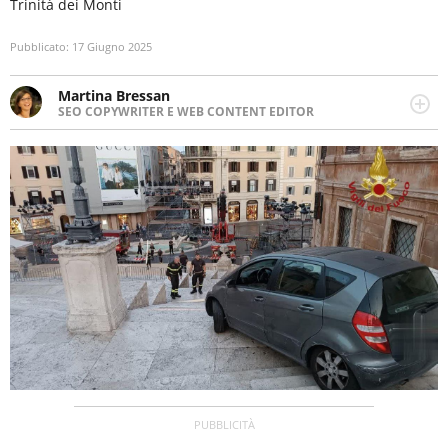
Trinità dei Monti
Pubblicato:
17 Giugno 2025
Martina Bressan
SEO COPYWRITER E WEB CONTENT EDITOR
Appassionata di viaggi, di trail running e di yoga, ama
scoprire nuovi posti e nuove culture. Curiosa,
determinata e intraprendente adora leggere ma
soprattutto scrivere.