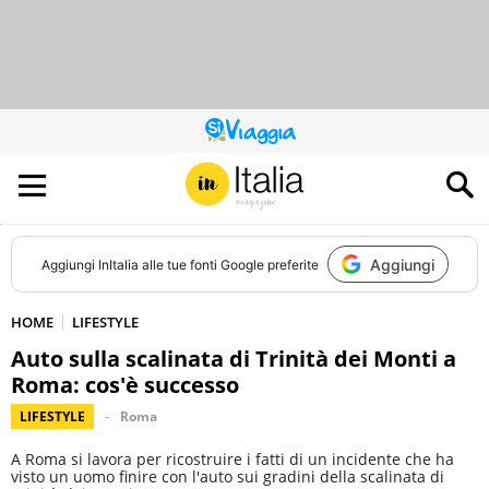
QUESTO
SITO
CONTRIBUISCE
ALL’AUDIENCE
DI
Aggiungi
Aggiungi
InItalia
alle tue fonti Google preferite
HOME
LIFESTYLE
Auto sulla scalinata di Trinità dei Monti a
Roma: cos'è successo
LIFESTYLE
Roma
A Roma si lavora per ricostruire i fatti di un incidente che ha
visto un uomo finire con l'auto sui gradini della scalinata di