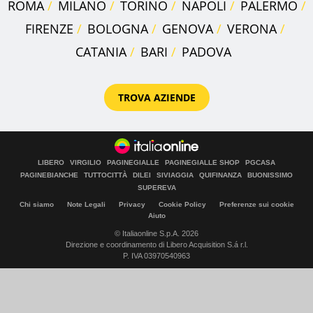
ROMA
MILANO
TORINO
NAPOLI
PALERMO
FIRENZE
BOLOGNA
GENOVA
VERONA
CATANIA
BARI
PADOVA
TROVA AZIENDE
LIBERO
VIRGILIO
PAGINEGIALLE
PAGINEGIALLE SHOP
PGCASA
PAGINEBIANCHE
TUTTOCITTÀ
DILEI
SIVIAGGIA
QUIFINANZA
BUONISSIMO
SUPEREVA
Chi siamo
Note Legali
Privacy
Cookie Policy
Preferenze sui cookie
Aiuto
© Italiaonline S.p.A. 2026
Direzione e coordinamento di Libero Acquisition S.á r.l.
P. IVA 03970540963