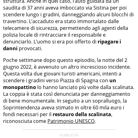
struttura. Anche in quel caso, l’auto guidata da un
saudita di 37 anni aveva imboccato via Sistina per poi
scendere lungo i gradini, danneggiando alcuni blocchi di
travertino. L’accaduto era stato immortalato dalle
telecamere di sicurezza, permettendo agli agenti della
polizia locale di rintracciare il responsabile e
denunciarlo. L’uomo si era poi offerto di
ripagare i
danni
provocati.
Poche settimane dopo questo episodio, la notte del 2
giugno 2022, è avvenuto un altro increscioso incidente.
Questa volta due giovani turisti americani, intenti a
scendere i gradini verso Piazza di Spagna con
un
monopattino
lo hanno lanciato più volte dalla scalinata.
La coppia è stata così denunciata per danneggiamento
di bene monumentale. In seguito a un sopralluogo, la
Soprintendenza aveva stimato in oltre 60 mila euro i
fondi necessari per il
restauro della scalinata
,
riconosciuta come
Patrimonio UNESCO
.