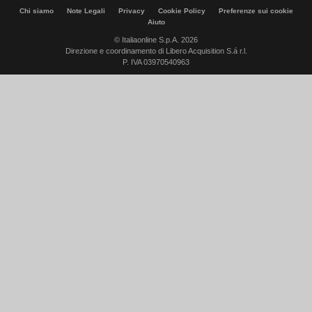
Chi siamo
Note Legali
Privacy
Cookie Policy
Preferenze sui cookie
Aiuto
© Italiaonline S.p.A. 2026
Direzione e coordinamento di Libero Acquisition S.á r.l.
P. IVA 03970540963