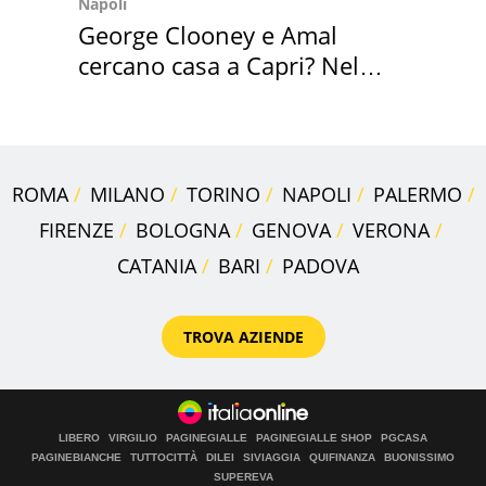
Napoli
George Clooney e Amal
cercano casa a Capri? Nel
mirino una villa
ROMA
MILANO
TORINO
NAPOLI
PALERMO
FIRENZE
BOLOGNA
GENOVA
VERONA
CATANIA
BARI
PADOVA
TROVA AZIENDE
LIBERO
VIRGILIO
PAGINEGIALLE
PAGINEGIALLE SHOP
PGCASA
PAGINEBIANCHE
TUTTOCITTÀ
DILEI
SIVIAGGIA
QUIFINANZA
BUONISSIMO
SUPEREVA