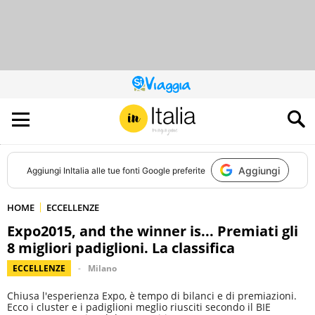
QUESTO
SITO
CONTRIBUISCE
ALL’AUDIENCE
DI
Aggiungi
Aggiungi
InItalia
alle tue fonti Google preferite
HOME
ECCELLENZE
Expo2015, and the winner is... Premiati gli
8 migliori padiglioni. La classifica
ECCELLENZE
Milano
Chiusa l'esperienza Expo, è tempo di bilanci e di premiazioni.
Ecco i cluster e i padiglioni meglio riusciti secondo il BIE