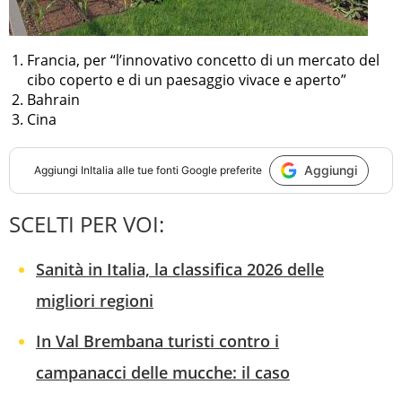
Francia, per “l’innovativo concetto di un mercato del
cibo coperto e di un paesaggio vivace e aperto”
Bahrain
Cina
Aggiungi
Aggiungi
InItalia
alle tue fonti Google preferite
SCELTI PER VOI:
Sanità in Italia, la classifica 2026 delle
migliori regioni
In Val Brembana turisti contro i
campanacci delle mucche: il caso