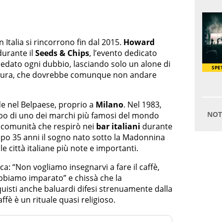
n Italia si rincorrono fin dal 2015.
Howard
durante il
Seeds & Chips
, l’evento dedicato
 sedato ogni dubbio, lasciando solo un alone di
ertura, che dovrebbe comunque non andare
iude nel Belpaese, proprio a
Milano
. Nel 1983,
apo di uno dei marchi più famosi del mondo
a comunità che respirò nei
bar italiani
durante
po 35 anni il sogno nato sotto la Madonnina
e città italiane più note e importanti.
a: “Non vogliamo insegnarvi a fare il caffè,
abbiamo imparato” e chissà che la
uisti anche baluardi difesi strenuamente dalla
caffè è un rituale quasi religioso.