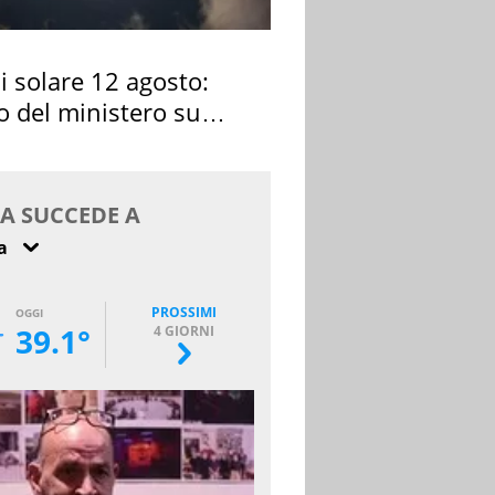
si solare 12 agosto:
o del ministero su
 osservarla