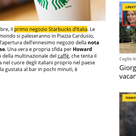
LIFEST
bre, il
primo negozio Starbucks d’Italia
. Le
 mondo si paleseranno in Piazza Cardusio,
l’apertura dell’ennesimo negozio della
nota
nse
. Una vera e propria sfida per
Howard
 della multinazionale del
caffè
, che tenta il
Ceglie 
 nel cuore degli italiani proprio nel paese
Giorg
a gustata al bar in pochi minuti, è
vacan
locat
TERRI