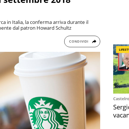
ca in Italia, la conferma arriva durante il
mente dal patron Howard Schultz
CONDIVIDI
LIFEST
Castelr
Sergi
vacan
locat