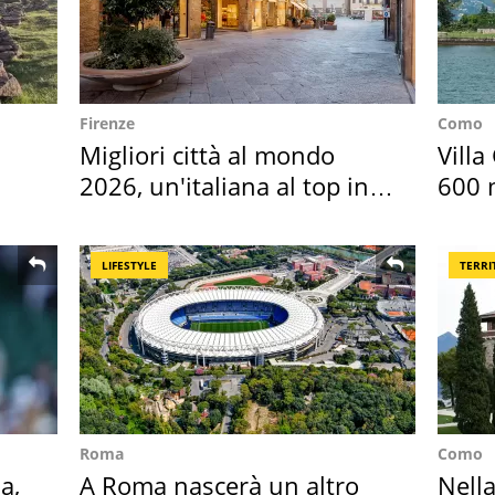
Firenze
Como
Migliori città al mondo
Villa
2026, un'italiana al top in
600 m
Europa
asse
LIFESTYLE
TERRI
Roma
Como
a,
A Roma nascerà un altro
Nella