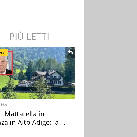
PIÙ LETTI
YLE
otto
o Mattarella in
za in Alto Adige: la
ion scelta