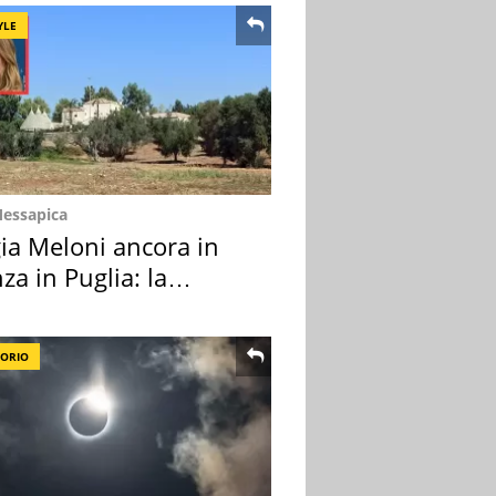
YLE
Messapica
ia Meloni ancora in
za in Puglia: la
ion scelta
TORIO