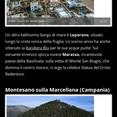
Fonte: iStock | Ph. AerialDronePics
3
di
15
Un altro bellissimo borgo di mare è
Leporano
, situato
lungo la costa ionica della Puglia. Lo scorso anno ha anche
ottenuto la
Bandiera Blu
per le sue acque pulite. Sul
versante tirrenico spicca invece
Maratea
, incantevole
paese della Basilicata: sulla vetta di Monte San Biagio, che
domina il centro storico, si erge la celebre Statua del Cristo
Redentore.
Montesano sulla Marcellana (Campania)