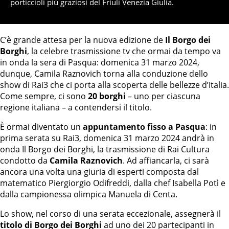
porticcioli più graziosi del Friuli Venezia Giulia.
C’è grande attesa per la nuova edizione de
Il Borgo dei
Borghi
, la celebre trasmissione tv che ormai da tempo va
in onda la sera di Pasqua: domenica 31 marzo 2024,
dunque, Camila Raznovich torna alla conduzione dello
show di Rai3 che ci porta alla scoperta delle bellezze d’Italia.
Come sempre, ci sono
20 borghi
– uno per ciascuna
regione italiana – a contendersi il titolo.
È ormai diventato un
appuntamento fisso a Pasqua
: in
prima serata su Rai3, domenica 31 marzo 2024 andrà in
onda Il Borgo dei Borghi, la trasmissione di Rai Cultura
condotto da
Camila Raznovich
. Ad affiancarla, ci sarà
ancora una volta una giuria di esperti composta dal
matematico Piergiorgio Odifreddi, dalla chef Isabella Potì e
dalla campionessa olimpica Manuela di Centa.
Lo show, nel corso di una serata eccezionale, assegnerà il
titolo di Borgo dei Borghi
ad uno dei 20 partecipanti in