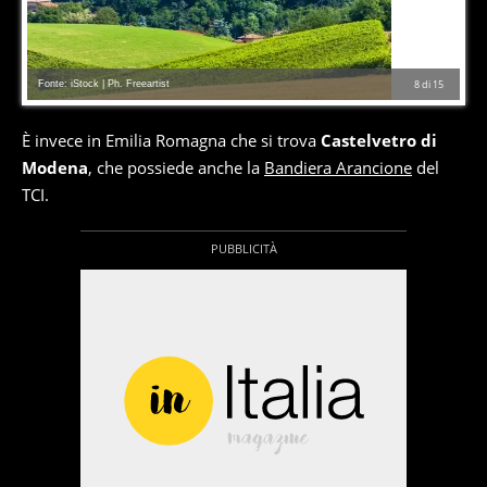
Fonte: iStock | Ph. Freeartist
8
di
15
È invece in Emilia Romagna che si trova
Castelvetro di
Modena
, che possiede anche la
Bandiera Arancione
del
TCI.