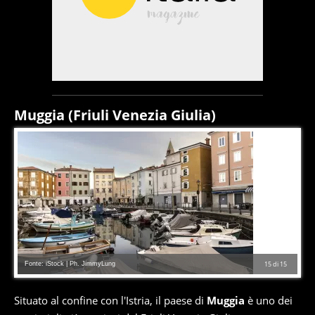
Muggia (Friuli Venezia Giulia)
Fonte: iStock | Ph. JimmyLung
15
di
15
Situato al confine con l'Istria, il paese di
Muggia
è uno dei