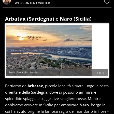
WEB CONTENT WRITER
Web content writer appassionata di belle storie e di
viaggi, scrive da quando ne ha memoria. Curiosa per
natura, le piace tenersi informata su ciò che accade
Arbatax (Sardegna) e Naro (Sicilia)
intorno a lei.
Fonte: iStock | Ph. Ilaria Ha
1
di
15
Partiamo da
Arbatax
, piccola località situata lungo la costa
orientale della Sardegna, dove si possono ammirare
splendide spiagge e suggestive scogliere rosse. Mentre
dobbiamo arrivare in Sicilia per ammirare
Naro
, borgo in
cui ha avuto origine la famosa sagra del mandorlo in fiore -