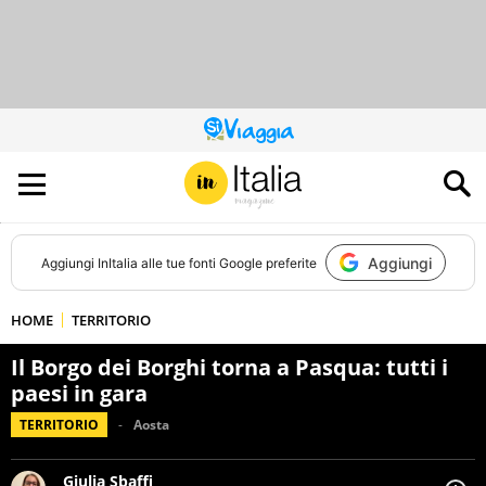
QUESTO
SITO
CONTRIBUISCE
ALL’AUDIENCE
DI
Aggiungi
Aggiungi
InItalia
alle tue fonti Google preferite
HOME
TERRITORIO
Il Borgo dei Borghi torna a Pasqua: tutti i
paesi in gara
TERRITORIO
Aosta
Giulia Sbaffi