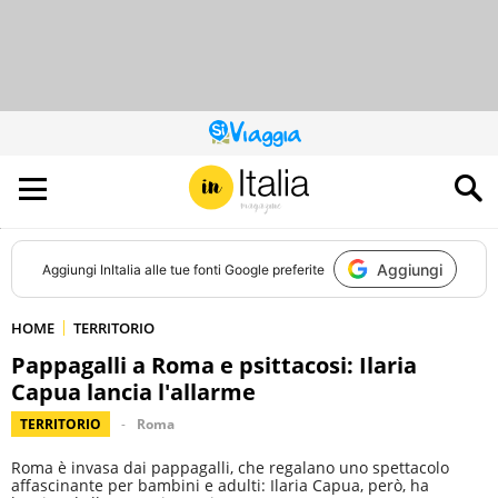
QUESTO
SITO
CONTRIBUISCE
ALL’AUDIENCE
DI
Aggiungi
Aggiungi
InItalia
alle tue fonti Google preferite
HOME
TERRITORIO
Pappagalli a Roma e psittacosi: Ilaria
Capua lancia l'allarme
TERRITORIO
Roma
Roma è invasa dai pappagalli, che regalano uno spettacolo
affascinante per bambini e adulti: Ilaria Capua, però, ha