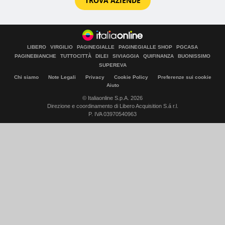
TROVA AZIENDE
LIBERO
VIRGILIO
PAGINEGIALLE
PAGINEGIALLE SHOP
PGCASA
PAGINEBIANCHE
TUTTOCITTÀ
DILEI
SIVIAGGIA
QUIFINANZA
BUONISSIMO
SUPEREVA
Chi siamo
Note Legali
Privacy
Cookie Policy
Preferenze sui cookie
Aiuto
© Italiaonline S.p.A. 2026
Direzione e coordinamento di Libero Acquisition S.á r.l.
P. IVA 03970540963