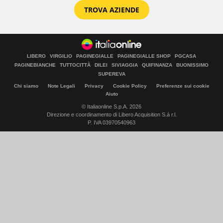
TROVA AZIENDE
LIBERO
VIRGILIO
PAGINEGIALLE
PAGINEGIALLE SHOP
PGCASA
PAGINEBIANCHE
TUTTOCITTÀ
DILEI
SIVIAGGIA
QUIFINANZA
BUONISSIMO
SUPEREVA
Chi siamo
Note Legali
Privacy
Cookie Policy
Preferenze sui cookie
Aiuto
© Italiaonline S.p.A. 2026
Direzione e coordinamento di Libero Acquisition S.á r.l.
P. IVA 03970540963