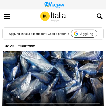
QUESTO
SITO
CONTRIBUISCE
ALL’AUDIENCE
DI
Aggiungi
Aggiungi
InItalia
alle tue fonti Google preferite
HOME
TERRITORIO