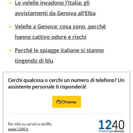
Le velelle invadono l'Italia: gli
avvistamenti da Genova all'Elba
Velelle a Genova: cosa sono, perché
hanno cattivo odore e rischi
Perché le spiagge italiane si stanno
tingendo di blu
Cerchi qualcosa o cerchi un numero di telefono? Un
assistente personale ti risponderà!
Chiama
Per info su servizi e tariffe:
www.1240.it