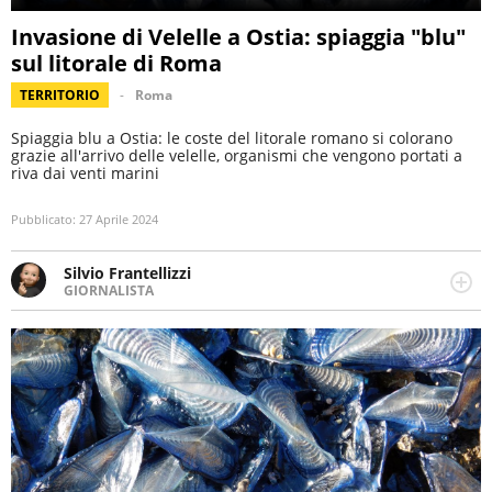
Invasione di Velelle a Ostia: spiaggia "blu"
sul litorale di Roma
TERRITORIO
Roma
Spiaggia blu a Ostia: le coste del litorale romano si colorano
grazie all'arrivo delle velelle, organismi che vengono portati a
riva dai venti marini
Pubblicato:
27 Aprile 2024
Silvio Frantellizzi
GIORNALISTA
Giornalista pubblicista. Da oltre dieci anni si occupa di
informazione sul web, scrivendo di sport, attualità,
cronaca, motori, spettacolo e videogame.