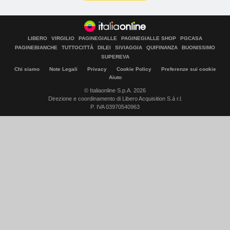
LIBERO
VIRGILIO
PAGINEGIALLE
PAGINEGIALLE SHOP
PGCASA
PAGINEBIANCHE
TUTTOCITTÀ
DILEI
SIVIAGGIA
QUIFINANZA
BUONISSIMO
SUPEREVA
Chi siamo
Note Legali
Privacy
Cookie Policy
Preferenze sui cookie
Aiuto
© Italiaonline S.p.A. 2026
Direzione e coordinamento di Libero Acquisition S.á r.l.
P. IVA 03970540963