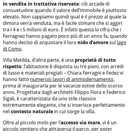
in vendita in trattativa riservata
: ciò accade di
consuetudine quando il valore dell’immobile è piuttosto
elevato. Non sappiamo quindi qual è il prezzo al quale la
dimora verrà venduta, ma è facile stimare che si aggiri
tra i 4 e i 5 milioni di euro. È infatti questa la cifra che i
Ferragnez hanno pagato poco più di un anno fa, quando
hanno deciso di acquistare il loro
nido d’amore
sul
lago
di Como
.
Villa Matilda, d’altra parte, è una
proprietà di tutto
rispetto
: l’abitazione è disposta su tre piani, con arredi
di lusso e materiali pregiati – Chiara Ferragni e Fedez vi
hanno fatto
numerosi lavori di ammodernamento
,
prima di inaugurarla per le vacanze estive dello scorso
anno. Progettata dagli architetti Filippo Fiora e Federico
Sigali, è caratterizzata da uno stile classico
estremamente elegante, che si inserisce perfettamente
nel
contesto naturale
in cui sorge la villa.
Oltre al piccolo molo per l’
accesso via mare
, vi è un
piccolo sentiero che attraversa il parco, per poter