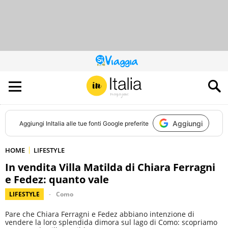
QUESTO
SITO
CONTRIBUISCE
ALL’AUDIENCE
DI
Aggiungi
Aggiungi
InItalia
alle tue fonti Google preferite
HOME
LIFESTYLE
In vendita Villa Matilda di Chiara Ferragni
e Fedez: quanto vale
LIFESTYLE
Como
Pare che Chiara Ferragni e Fedez abbiano intenzione di
vendere la loro splendida dimora sul lago di Como: scopriamo