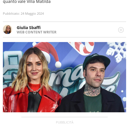
quanto vale Villa Matilda
Pubblicato:
24 Maggio 2024
Giulia Sbaffi
WEB CONTENT WRITER
Web content writer appassionata di belle storie e di
viaggi, scrive da quando ne ha memoria. Curiosa per
natura, le piace tenersi informata su ciò che accade
intorno a lei.