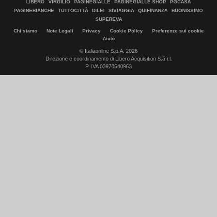
LIBERO
VIRGILIO
PAGINEGIALLE
PAGINEGIALLE SHOP
PGCASA
PAGINEBIANCHE
TUTTOCITTÀ
DILEI
SIVIAGGIA
QUIFINANZA
BUONISSIMO
SUPEREVA
Chi siamo
Note Legali
Privacy
Cookie Policy
Preferenze sui cookie
Aiuto
© Italiaonline S.p.A. 2026
Direzione e coordinamento di Libero Acquisition S.á r.l.
P. IVA 03970540963