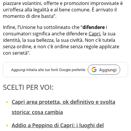
piazzare volantini, offerte e promozioni improvvisate è
un’offesa alla legalità e al bene comune. È arrivato il
momento di dire basta”.
Infine, l’Unione ha sottolineato che “
difendere
i
consumatori significa anche difendere
Capri
, la sua
identità, la sua bellezza, la sua civiltà. Non c’è tutela
senza ordine, e non c’è ordine senza regole applicate
con serietà”.
Aggiungi
Aggiungi
InItalia
alle tue fonti Google preferite
SCELTI PER VOI:
Capri area protetta, ok definitivo e svolta
storica: cosa cambia
Addio a Peppino di Capri: i luoghi del