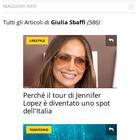
MAGGIORI INFO
Data di nascita
: 25/09/1989
Tutti gli Articoli di
Giulia Sbaffi
(586)
Luogo di nascita
: Ancona
LIFESTYLE
Perché il tour di Jennifer
Lopez è diventato uno spot
dell'Italia
TERRITORIO