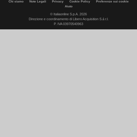
Chi siamo
Note Legali
Privacy
Cookie Policy
Preferenze sui cookie
Aiuto
© Italiaonline S.p.A. 2026
Direzione e coordinamento di Libero Acquisition S.á r.l.
P. IVA 03970540963