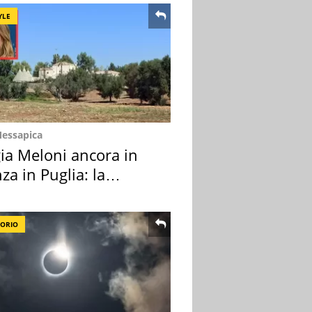
YLE
Messapica
ia Meloni ancora in
za in Puglia: la
ion scelta
TORIO