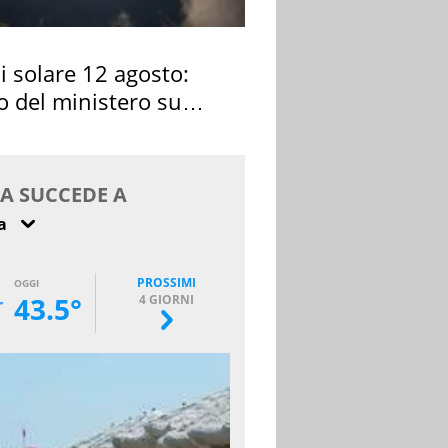
si solare 12 agosto:
o del ministero su
 osservarla