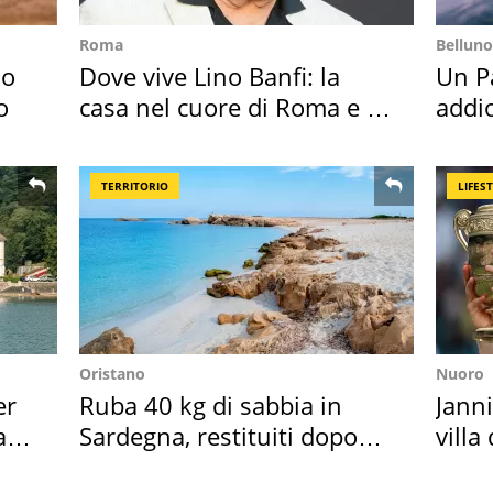
Roma
Belluno
so
Dove vive Lino Banfi: la
Un Pa
o
casa nel cuore di Roma e i
addio
suoi cimeli
Cado
TERRITORIO
LIFES
Oristano
Nuoro
er
Ruba 40 kg di sabbia in
Janni
ata
Sardegna, restituiti dopo
villa
50 anni
disc