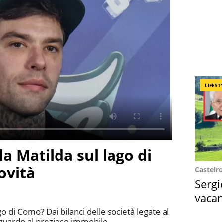
LIFEST
la Matilda sul lago di
ovità
Castelr
Sergi
vacan
locat
ago di Como? Dai bilanci delle società legate al
guardo al prezioso immobile