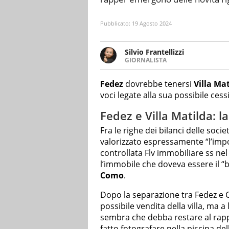
Pubblicato:
19 Agosto 2024
Silvio Frantellizzi
GIORNALISTA
Giornalista pubblicista. Da olt
scrivendo di sport, attualità, 
Fedez
dovrebbe tenersi
Villa Ma
voci legate alla sua possibile ces
Fedez e Villa Matilda: l
Fra le righe dei bilanci delle soci
valorizzato espressamente “l’imp
controllata Flv immobiliare ss nel 
l’immobile che doveva essere il “bu
Como
.
Dopo la separazione tra Fedez e C
possibile vendita della villa, ma a
sembra che debba restare al rapper.
fatto fotografare nella piscina dell