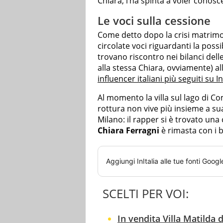
Chiara, l’ha spinta a voler conosce
Le voci sulla cessione
Come detto dopo la crisi matrimo
circolate voci riguardanti la possi
trovano riscontro nei bilanci dell
alla stessa Chiara, ovviamente) all
influencer italiani più seguiti su 
Al momento la villa sul lago di 
rottura non vive più insieme a s
Milano: il rapper si è trovato una
Chiara Ferragni
è rimasta con i b
Aggiungi
InItalia
alle tue fonti Googl
SCELTI PER VOI:
In vendita Villa Matilda 