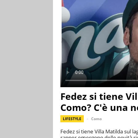
Fedez si tiene Vil
Como? C'è una n
LIFESTYLE
Como
Fedez si tiene Villa Matilda sul l
rapper emergono delle novità ri