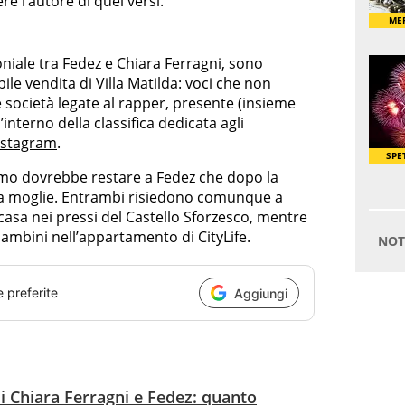
re l’autore di quei versi.
niale tra Fedez e Chiara Ferragni, sono
bile vendita di Villa Matilda: voci che non
e società legate al rapper, presente (insieme
’interno della classifica dedicata agli
Instagram
.
Como dovrebbe restare a Fedez che dopo la
ua moglie. Entrambi risiedono comunque a
 casa nei pressi del Castello Sforzesco, mentre
ambini nell’appartamento di CityLife.
e preferite
Aggiungi
di Chiara Ferragni e Fedez: quanto