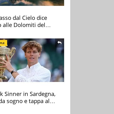
sso dal Cielo dice
 alle Dolomiti del
re
TYLE
k Sinner in Sardegna,
 da sogno e tappa al
ount