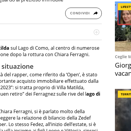
LIFEST
CONDIVIDI
re dieci anni si occupa di informazione sul web,
cronaca, motori, spettacolo e videogame.
tilda
sul Lago di Como, al centro di numerose
sione dopo la rottura con Chiara Ferragni.
Ceglie 
Giorg
a situazione
vacan
età del rapper, come riferito da ‘Open’, è stato
locat
ortante acquisto immobiliare effettuato dalla
2023”: si tratta proprio di Villa Matilda,
en retiro” dei Ferragnez sulle rive del l
ago di
TERRI
hiara Ferragni, si è parlato molto della
 leggere la relazione di bilancio della Zedef
 Lo stesso Fedez, all’inizio dell’estate, si è
a villa insieme ai figli Leone e Vittoria, ripresi