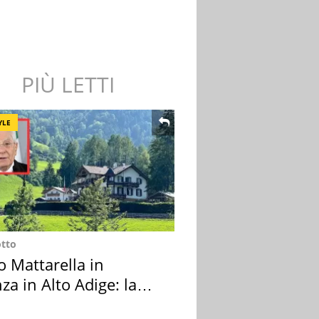
PIÙ LETTI
YLE
otto
o Mattarella in
za in Alto Adige: la
ion scelta