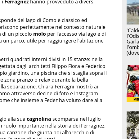
 i
Ferragnez
hanno provveduto a diversi
le sponde del lago di Como è classico ed
seriscono perfettamente nel contesto naturale
a di un piccolo
molo
per l’accesso via lago e di
a un parco, utile per raggiungere l’abitazione
tri quadrati interni divisi in 15 stanze: nella
ettata dagli architetti Filippo Fiora e Federico
io giardino, una piscina che si staglia sopra il
e zona pranzo o relax durante la bella
lla separazione, Chiara Ferragni mostrò ai
i Como attraverso decine di foto e Instagram
 nome che insieme a Fedez ha voluto dare alla
gio alla sua
cagnolina
scomparsa nel luglio
n ruolo importante nella storia dei Ferragnez:
sua canzone che giunta poi all’orecchio di