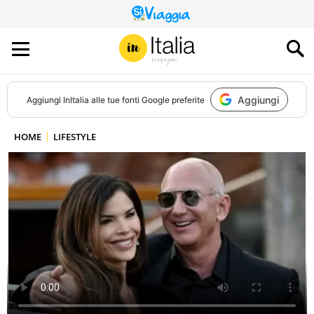
QUESTO
SITO
CONTRIBUISCE
ALL’AUDIENCE
DI
Aggiungi
Aggiungi
InItalia
alle tue fonti Google preferite
HOME
LIFESTYLE