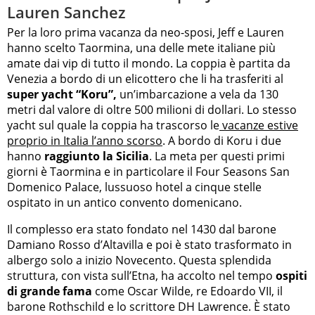
Lauren Sanchez
Per la loro prima vacanza da neo-sposi, Jeff e Lauren
hanno scelto Taormina, una delle mete italiane più
amate dai vip di tutto il mondo. La coppia è partita da
Venezia a bordo di un elicottero che li ha trasferiti al
super yacht “Koru”,
un’imbarcazione a vela da 130
metri dal valore di oltre 500 milioni di dollari. Lo stesso
yacht sul quale la coppia ha trascorso le
vacanze estive
proprio in Italia l’anno scorso
. A bordo di Koru i due
hanno
raggiunto la Sicilia
. La meta per questi primi
giorni è Taormina e in particolare il Four Seasons San
Domenico Palace, lussuoso hotel a cinque stelle
ospitato in un antico convento domenicano.
Il complesso era stato fondato nel 1430 dal barone
Damiano Rosso d’Altavilla e poi è stato trasformato in
albergo solo a inizio Novecento. Questa splendida
struttura, con vista sull’Etna, ha accolto nel tempo
ospiti
di grande fama
come Oscar Wilde, re Edoardo VII, il
barone Rothschild e lo scrittore DH Lawrence. È stato