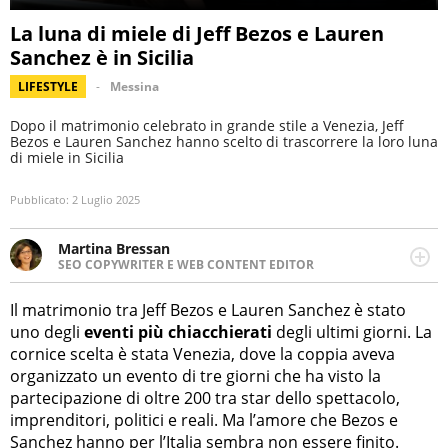
La luna di miele di Jeff Bezos e Lauren
Sanchez è in Sicilia
LIFESTYLE
Messina
Dopo il matrimonio celebrato in grande stile a Venezia, Jeff
Bezos e Lauren Sanchez hanno scelto di trascorrere la loro luna
di miele in Sicilia
Pubblicato:
2 Luglio 2025
Martina Bressan
SEO COPYWRITER E WEB CONTENT EDITOR
Appassionata di viaggi, di trail running e di yoga, ama
scoprire nuovi posti e nuove culture. Curiosa,
Il matrimonio tra Jeff Bezos e Lauren Sanchez è stato
determinata e intraprendente adora leggere ma
uno degli
eventi più chiacchierati
degli ultimi giorni. La
soprattutto scrivere.
cornice scelta è stata Venezia, dove la coppia aveva
organizzato un evento di tre giorni che ha visto la
partecipazione di oltre 200 tra star dello spettacolo,
imprenditori, politici e reali. Ma l’amore che Bezos e
Sanchez hanno per l’Italia sembra non essere finito.