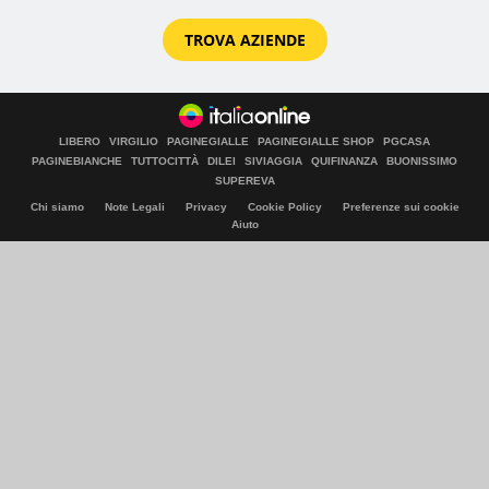
TROVA AZIENDE
LIBERO
VIRGILIO
PAGINEGIALLE
PAGINEGIALLE SHOP
PGCASA
PAGINEBIANCHE
TUTTOCITTÀ
DILEI
SIVIAGGIA
QUIFINANZA
BUONISSIMO
SUPEREVA
Chi siamo
Note Legali
Privacy
Cookie Policy
Preferenze sui cookie
Aiuto
© Italiaonline S.p.A. 2026
Direzione e coordinamento di Libero Acquisition S.á r.l.
P. IVA 03970540963