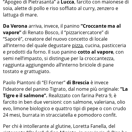
“Apogeo di Pietrasanta” a
Lucca
, farcito con maionese di
soia, alette di pollo e riso soffiato al curry, zenzero e
lattuga di mare.
Da Verona
arriva, invece, il panino
“Croccante ma al
vapore”
di Renato Bosco, il “pizzaricercatore” di
“Saporè”, creatore del nuovo concetto di locale
all’interno del quale degustare
pizza
, cucina, pasticceria
e prodotti da forno. Il suo panino
cotto al vapore
, con
semi nell’impasto, si distingue per la croccantezza,
raggiunta aggiungendo all’interno briciole di pane
tostato e grattugiato.
Paolo Piantoni di “El Forner”
di Brescia
è invece
l’ideatore del panino Tigrato, dal nome più originale:
“La
Tigre e il salmone”.
Realizzato con farina Petra 9, è
farcito in ben due versioni: con salmone, valeriana, olio
evo, limone biologico e quattro tipi di pepe o con crudo
24 mesi, burrata in stracciatella e pomodoro confit.
Per chi è intollerante al glutine, Loretta Fanella, del