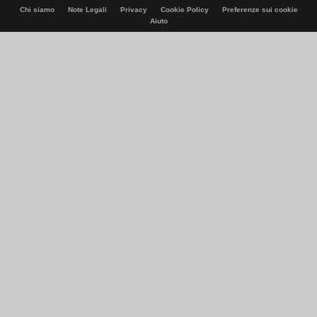
Chi siamo
Note Legali
Privacy
Cookie Policy
Preferenze sui cookie
Aiuto
© Italiaonline S.p.A. 2026
Direzione e coordinamento di Libero Acquisition S.á r.l.
P. IVA 03970540963