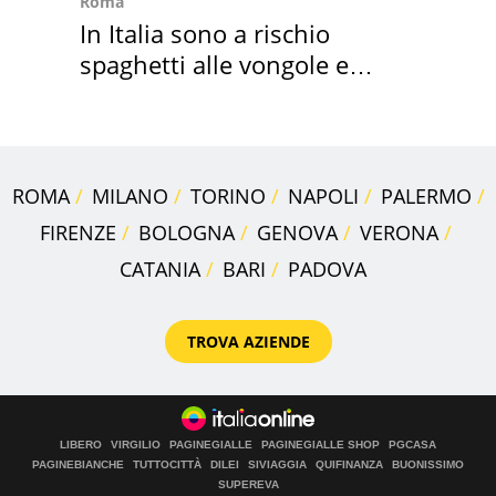
Roma
In Italia sono a rischio
spaghetti alle vongole e
sautè di cozze
ROMA
MILANO
TORINO
NAPOLI
PALERMO
FIRENZE
BOLOGNA
GENOVA
VERONA
CATANIA
BARI
PADOVA
TROVA AZIENDE
LIBERO
VIRGILIO
PAGINEGIALLE
PAGINEGIALLE SHOP
PGCASA
PAGINEBIANCHE
TUTTOCITTÀ
DILEI
SIVIAGGIA
QUIFINANZA
BUONISSIMO
SUPEREVA