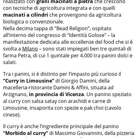
realizzato con
grani macinati a pietra
che crescono
con tecniche di agricoltura integrata e con quelli
macinati a cilindri
che provengono da agricoltura
biologica o convenzionale.
Nella decima tappa di “Bead Religion”, ospitato
all’interno del congresso di “Identità Golose” – la
manifestazione dedicata alle eccellenze del food che si è
svolta a
Milano
– sono stati impiegati ben tre quintali di
farina Petra, di cui 1 quintale per 4.000 tra panini dolci e
salati.
Tra i panini, si è distinto per l’impasto più curioso il
“Curry in Limousine”
di Giorgio Damini, della
macelleria-ristorante Damini & Affini, situata ad
Arzignano,
in provincia di Vicenza
. Un panino speziato
al curry con salsa satay con arachidi e carne di
Limousine, insaporita con spezie e pak choi (cavolo
cinese).
Il curry è anche l’ingrediente principale del panino
“Morbido al curry”
di Massimo Giovannini, della pizzeria