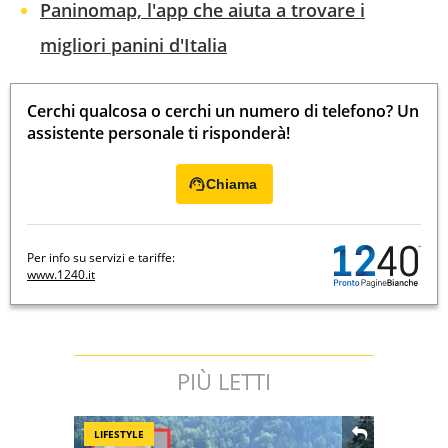
Paninomap, l'app che aiuta a trovare i
migliori panini d'Italia
Cerchi qualcosa o cerchi un numero di telefono? Un
assistente personale ti risponderà!
Chiama
Per info su servizi e tariffe:
www.1240.it
PIÙ LETTI
LIFESTYLE