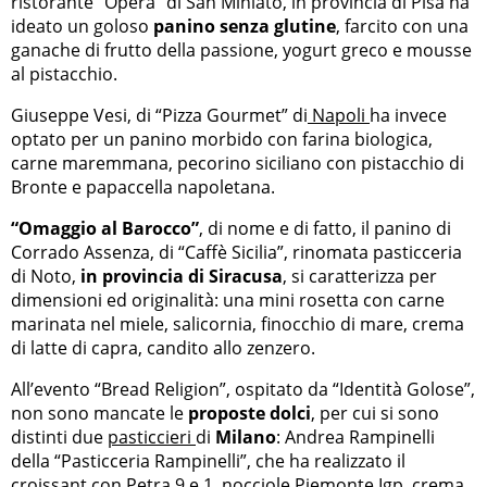
ristorante “Opéra” di San Miniato, in provincia di Pisa ha
ideato un goloso
panino senza glutine
, farcito con una
ganache di frutto della passione, yogurt greco e mousse
al pistacchio.
Giuseppe Vesi, di “Pizza Gourmet” di
Napoli
ha invece
optato per un panino morbido con farina biologica,
carne maremmana, pecorino siciliano con pistacchio di
Bronte e papaccella napoletana.
“Omaggio al Barocco”
, di nome e di fatto, il panino di
Corrado Assenza, di “Caffè Sicilia”, rinomata pasticceria
di Noto,
in provincia di Siracusa
, si caratterizza per
dimensioni ed originalità: una mini rosetta con carne
marinata nel miele, salicornia, finocchio di mare, crema
di latte di capra, candito allo zenzero.
All’evento “Bread Religion”, ospitato da “Identità Golose”,
non sono mancate le
proposte dolci
, per cui si sono
distinti due
pasticcieri
di
Milano
: Andrea Rampinelli
della “Pasticceria Rampinelli”, che ha realizzato il
croissant con Petra 9 e 1, nocciole Piemonte Igp, crema