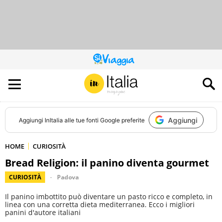
QUESTO
SITO
CONTRIBUISCE
ALL’AUDIENCE
DI
Aggiungi
Aggiungi
InItalia
alle tue fonti Google preferite
HOME
CURIOSITÀ
Bread Religion: il panino diventa gourmet
CURIOSITÀ
Padova
Il panino imbottito può diventare un pasto ricco e completo, in
linea con una corretta dieta mediterranea. Ecco i migliori
panini d'autore italiani