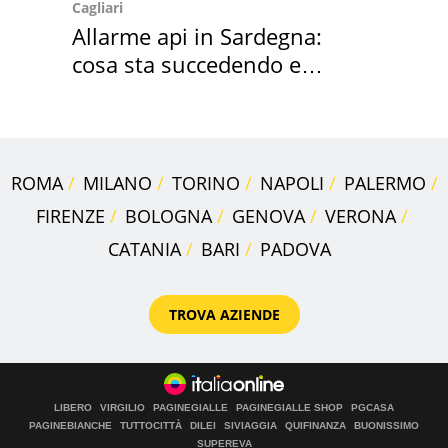
Cagliari
Allarme api in Sardegna:
cosa sta succedendo e
perché
ROMA
MILANO
TORINO
NAPOLI
PALERMO
FIRENZE
BOLOGNA
GENOVA
VERONA
CATANIA
BARI
PADOVA
TROVA AZIENDE
LIBERO
VIRGILIO
PAGINEGIALLE
PAGINEGIALLE SHOP
PGCASA
PAGINEBIANCHE
TUTTOCITTÀ
DILEI
SIVIAGGIA
QUIFINANZA
BUONISSIMO
SUPEREVA