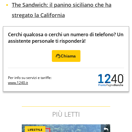
The Sandwich: il panino siciliano che ha
stregato la California
Cerchi qualcosa o cerchi un numero di telefono? Un
assistente personale ti risponderà!
Chiama
Per info su servizi e tariffe:
www.1240.it
PIÙ LETTI
LIFESTYLE