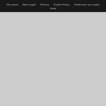
Chi siamo
Note Legali
Privacy
Cookie Policy
Preferenze sui cookie
Aiuto
© Italiaonline S.p.A. 2026
Direzione e coordinamento di Libero Acquisition S.á r.l.
P. IVA 03970540963