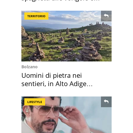
sautè di cozze
TERRITORIO
Bolzano
Uomini di pietra nei
sentieri, in Alto Adige
scatta l'allarme
LIFESTYLE