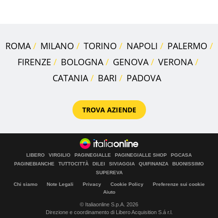
assegnata
ROMA
MILANO
TORINO
NAPOLI
PALERMO
FIRENZE
BOLOGNA
GENOVA
VERONA
CATANIA
BARI
PADOVA
TROVA AZIENDE
LIBERO
VIRGILIO
PAGINEGIALLE
PAGINEGIALLE SHOP
PGCASA
PAGINEBIANCHE
TUTTOCITTÀ
DILEI
SIVIAGGIA
QUIFINANZA
BUONISSIMO
SUPEREVA
Chi siamo
Note Legali
Privacy
Cookie Policy
Preferenze sui cookie
Aiuto
© Italiaonline S.p.A. 2026
Direzione e coordinamento di Libero Acquisition S.á r.l.