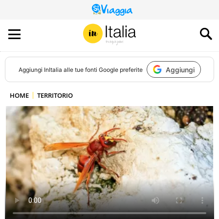
QUESTO
SITO
CONTRIBUISCE
ALL’AUDIENCE
DI
Aggiungi
Aggiungi
InItalia
alle tue fonti Google preferite
HOME
TERRITORIO