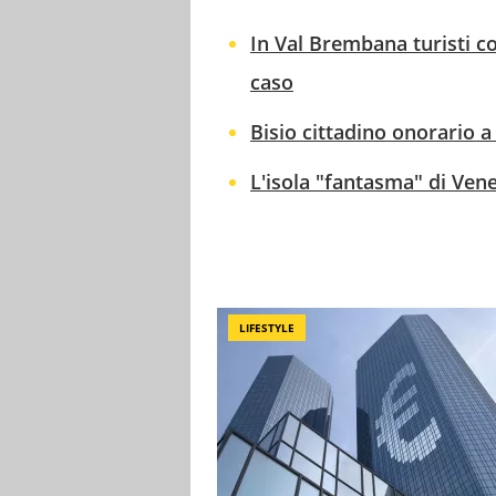
In Val Brembana turisti c
caso
Bisio cittadino onorario a
L'isola "fantasma" di Vene
LIFESTYLE