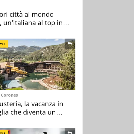
ori città al mondo
 un'italiana al top in
pa
TYLE
e Corones
usteria, la vacanza in
lia che diventa un
do indimenticabile
TYLE