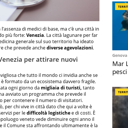
TERRI
a l’assenza di medici di base, ma c’è una città in
do più forte:
Venezia
. La città lagunare per far
edicina generale sul suo territorio ha ideato
re che prevede anche
diverse agevolazioni
.
Genova
enezia per attirare nuovi
Mar L
pesci
igliosa che tutto il mondo ci invidia anche se
Suez
io è formato da un ecosistema davvero fragile.
tata ogni giorno da
migliaia di turisti,
tanto
TERRI
ha avviato un programma che prevede il
o per contenere il numero di visitatori.
, per chi vive in città dato che qui a volte è
servizi per le
difficoltà logistiche
e di costi. È
apoluogo veneto vede diminuire ogni anno il
he il Comune sta affrontando ultimamente è la