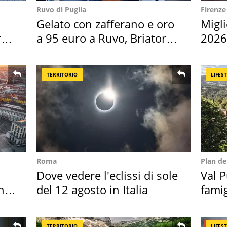
Ruvo di Puglia
Firenze
Gelato con zafferano e oro
Migli
ro
a 95 euro a Ruvo, Briatore
2026,
attacca
Euro
TERRITORIO
LIFES
Roma
Plan d
Dove vedere l'eclissi di sole
Val P
hi
del 12 agosto in Italia
famig
ricor
TERRITORIO
LIFES