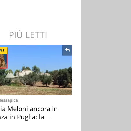
PIÙ LETTI
YLE
Messapica
ia Meloni ancora in
za in Puglia: la
ion scelta