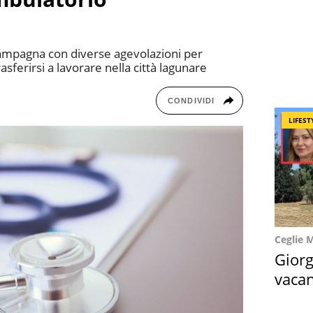
ampagna con diverse agevolazioni per
asferirsi a lavorare nella città lagunare
CONDIVIDI
LIFEST
Ceglie 
Giorg
vacan
locat