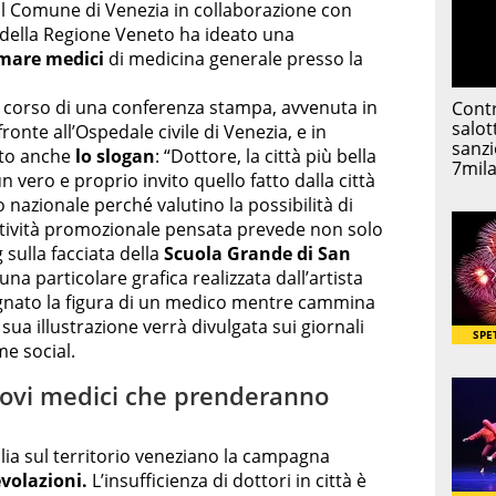
il Comune di Venezia in collaborazione con
o della Regione Veneto ha ideato una
amare medici
di medicina generale presso la
 corso di una conferenza stampa, avvenuta in
onte all’Ospedale civile di Venezia, e in
ato anche
lo slogan
: “Dottore, la città più bella
n vero e proprio invito quello fatto dalla città
io nazionale perché valutino la possibilità di
ttività promozionale pensata prevede non solo
sulla facciata della
Scuola Grande di San
una particolare grafica realizzata dall’artista
egnato la figura di un medico mentre cammina
 sua illustrazione verrà divulgata sui giornali
me social.
nuovi medici che prenderanno
alia sul territorio veneziano la campagna
volazioni.
L’insufficienza di dottori in città è