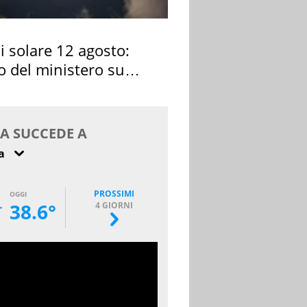
si solare 12 agosto:
o del ministero su
 osservarla