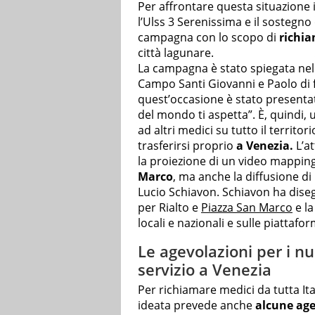
Per affrontare questa situazione 
l’Ulss 3 Serenissima e il sostegn
campagna con lo scopo di
richi
città lagunare.
La campagna è stato spiegata nel
Campo Santi Giovanni e Paolo di fr
quest’occasione è stato present
del mondo ti aspetta”. È, quindi, u
ad altri medici su tutto il territor
trasferirsi proprio
a Venezia.
L’a
la proiezione di un video mapping 
Marco
, ma anche la diffusione di 
Lucio Schiavon. Schiavon ha dis
per Rialto e
Piazza San Marco
e la
locali e nazionali e sulle piattafor
Le agevolazioni per i 
servizio a Venezia
Per richiamare medici da tutta It
ideata prevede anche
alcune age