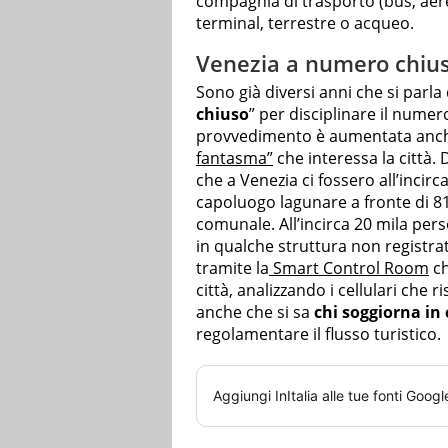
compagnia di trasporto (bus, aereo
terminal, terrestre o acqueo.
Venezia a numero chiu
Sono già diversi anni che si parla
chiuso
” per disciplinare il numero
provvedimento è aumentata anche
fantasma”
che interessa la città.
che a Venezia ci fossero all’incir
capoluogo lagunare a fronte di 81.
comunale. All’incirca 20 mila per
in qualche struttura non registrat
tramite la
Smart Control Room
ch
città, analizzando i cellulari che 
anche che si sa
chi soggiorna in 
regolamentare il flusso turistico.
Aggiungi
InItalia
alle tue fonti Googl