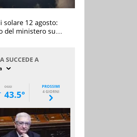
si solare 12 agosto:
o del ministero su
 osservarla