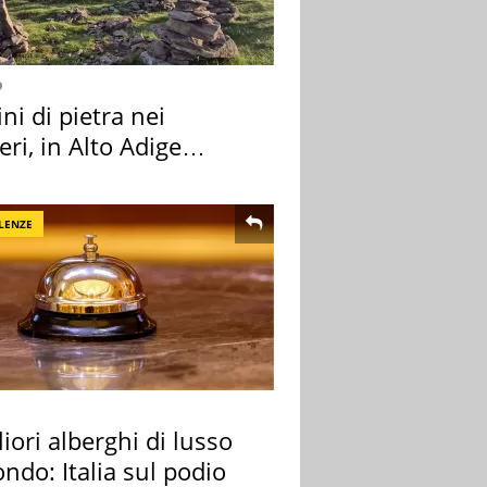
o
i di pietra nei
eri, in Alto Adige
a l'allarme
LENZE
liori alberghi di lusso
ndo: Italia sul podio