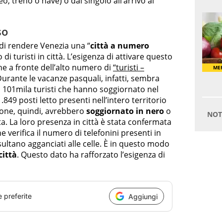
, treno o nave) o dal singolo all’arrivo al
so
 di rendere Venezia una “
città a numero
 di turisti in città. L’esigenza di attivare questo
 a fronte dell’alto numero di
“turisti –
 Durante le vacanze pasquali, infatti, sembra
ca 101mila turisti che hanno soggiornato nel
849 posti letto presenti nell’intero territorio
sone, quindi, avrebbero
soggiornato in nero
o
a. La loro presenza in città è stata confermata
e verifica il numero di telefonini presenti in
risultano agganciati alle celle. È in questo modo
città
. Questo dato ha rafforzato l’esigenza di
e preferite
Aggiungi