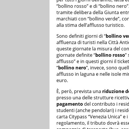
“bollino rosso” e di “bollino nero”
tramite delibera della Giunta entr
marchiati con “bollino verde”, con
alla stima dell’afflusso turistico.
Sono definiti giorni di “
bollino ve
affluenza di turisti nella Città Ant
queste giornate la misura del cont
giornate definite “
bollino rosso
” 
afflusso” e in questi giorni il tick
“
bollino nero
”, invece, sono quell
afflusso in laguna e nelle isole min
euro.
È, però, prevista una
riduzione d
presso una delle strutture ricett
pagamento
del contributo i resid
studenti (anche pendolari) i resid
carta Citypass “Venezia Unica” e i
regolamento, il tributo dovrà esse