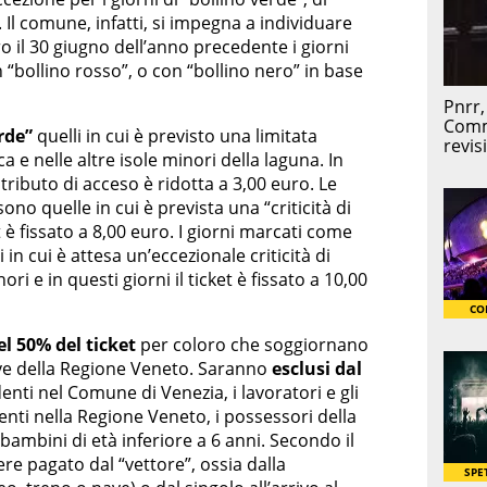
. Il comune, infatti, si impegna a individuare
o il 30 giugno dell’anno precedente i giorni
 “bollino rosso”, o con “bollino nero” in base
rde”
quelli in cui è previsto una limitata
ica e nelle altre isole minori della laguna. In
ributo di acceso è ridotta a 3,00 euro. Le
sono quelle in cui è prevista una “criticità di
et è fissato a 8,00 euro. I giorni marcati come
i in cui è attesa un’eccezionale criticità di
ori e in questi giorni il ticket è fissato a 10,00
el 50% del ticket
per coloro che soggiornano
ive della Regione Veneto. Saranno
esclusi dal
enti nel Comune di Venezia, i lavoratori e gli
enti nella Regione Veneto, i possessori della
 bambini di età inferiore a 6 anni. Secondo il
re pagato dal “vettore”, ossia dalla