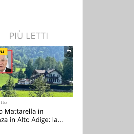
PIÙ LETTI
YLE
otto
o Mattarella in
za in Alto Adige: la
ion scelta