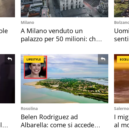
Milano
Bolzan
ole
A Milano venduto un
Uomin
palazzo per 50 milioni: chi
senti
l'ha comprato
scatt
LIFESTYLE
ECCEL
Rosolina
Salerno
Belen Rodriguez ad
I mig
l
Albarella: come si accede
al mo