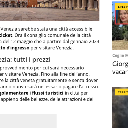
LIFEST
Venezia sarebbe stata una città accessibile
ticket
. Ora il consiglio comunale della città
a del 12 maggio che a partire dal gennaio 2023
tto d’ingresso
per visitare Venezia.
Ceglie 
ia: tutti i prezzi
Giorg
il provvedimento per cui sarà necessario
vacan
r visitare Venezia. Fino alla fine dell’anno,
locat
tare la città veneta gratuitamente e senza dover
l’anno nuovo sarà necessario pagare l’accesso.
golamentare i flussi turistici i
n città per
TERRI
appieno delle bellezze, delle attrazioni e dei