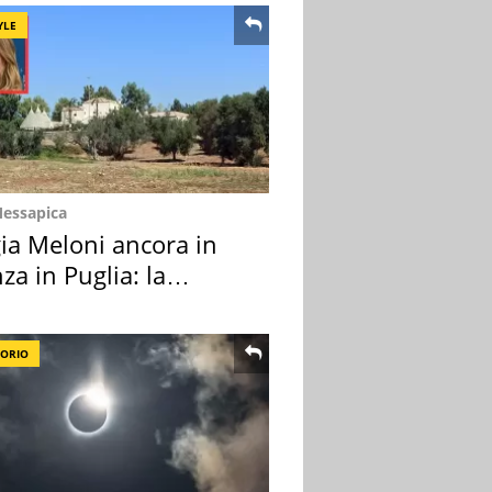
YLE
Messapica
ia Meloni ancora in
za in Puglia: la
ion scelta
TORIO