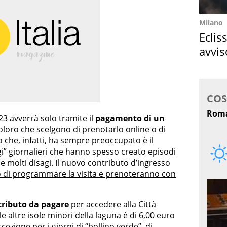
Milano
Eclis
avvis
come
023 avverrà solo tramite il
pagamento di un
loro che scelgono di prenotarlo online o di
lo che, infatti, ha sempre preoccupato è il
gi” giornalieri che hanno spesso creato episodi
he molti disagi. Il nuovo contributo d’ingresso
 di programmare la visita e prenoteranno con
tributo da pagare
per accedere alla Città
e altre isole minori della laguna è di 6,00 euro
eccezione per i giorni di “bollino verde”, di