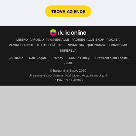
TROVA AZIENDE
LIBERO
VIRGILIO
PAGINEGIALLE
PAGINEGIALLE SHOP
PGCASA
PAGINEBIANCHE
TUTTOCITTÀ
DILEI
SIVIAGGIA
QUIFINANZA
BUONISSIMO
SUPEREVA
Chi siamo
Note Legali
Privacy
Cookie Policy
Preferenze sui cookie
Aiuto
© Italiaonline S.p.A. 2026
Direzione e coordinamento di Libero Acquisition S.á r.l.
P. IVA 03970540963