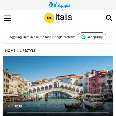
QUESTO
SITO
CONTRIBUISCE
ALL’AUDIENCE
DI
Aggiungi
Aggiungi
InItalia
alle tue fonti Google preferite
HOME
LIFESTYLE