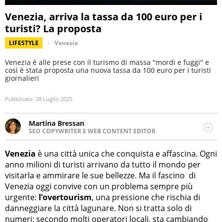
Venezia, arriva la tassa da 100 euro per i
turisti? La proposta
LIFESTYLE
Venezia
Venezia è alle prese con il turismo di massa "mordi e fuggi" e
così è stata proposta una nuova tassa da 100 euro per i turisti
giornalieri
Pubblicato:
28 Luglio 2025
Martina Bressan
SEO COPYWRITER E WEB CONTENT EDITOR
Appassionata di viaggi, di trail running e di yoga, ama
scoprire nuovi posti e nuove culture. Curiosa,
Venezia
è una città unica che conquista e affascina. Ogni
determinata e intraprendente adora leggere ma
anno milioni di turisti arrivano da tutto il mondo per
soprattutto scrivere.
visitarla e ammirare le sue bellezze. Ma il fascino di
Venezia oggi convive con un problema sempre più
urgente:
l’overtourism
, una pressione che rischia di
danneggiare la città lagunare. Non si tratta solo di
numeri: secondo molti operatori locali, sta cambiando