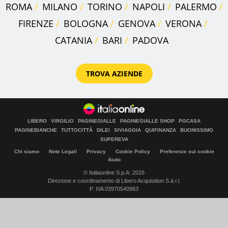
ROMA
MILANO
TORINO
NAPOLI
PALERMO
FIRENZE
BOLOGNA
GENOVA
VERONA
CATANIA
BARI
PADOVA
TROVA AZIENDE
LIBERO
VIRGILIO
PAGINEGIALLE
PAGINEGIALLE SHOP
PGCASA
PAGINEBIANCHE
TUTTOCITTÀ
DILEI
SIVIAGGIA
QUIFINANZA
BUONISSIMO
SUPEREVA
Chi siamo
Note Legali
Privacy
Cookie Policy
Preferenze sui cookie
Aiuto
© Italiaonline S.p.A. 2026
Direzione e coordinamento di Libero Acquisition S.á r.l.
P. IVA 03970540963