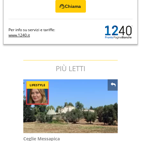
Chiama
Per info su servizi e tariffe:
www.1240.it
PIÙ LETTI
LIFESTYLE
Ceglie Messapica