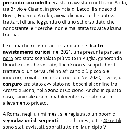
presunto coccodrillo
era stato avvistato nel fiume Adda,
tra Brivio e Cisano, in provincia di Lecco. Il sindaco di
Brivio, Federico Airoldi, aveva dichiarato che poteva
trattarsi di una leggenda o di uno scherzo dato che,
nonostante le ricerche, non è mai stata trovata alcuna
traccia.
Le cronache recenti raccontano anche di
altri
avvistamenti curiosi
: nel 2021, una presunta
pantera
nera
era stata segnalata più volte in Puglia, generando
timori e ricerche serrate, finché non si scoprì che si
trattava di un serval, felino africano più piccolo e
innocuo, trovato con i suoi cuccioli. Nel 2020, invece, un
canguro
era stato avvistato nei boschi al confine tra
Arezzo e Siena, nella zona di Calcione. Anche in questo
caso, l’animale era probabilmente scappato da un
allevamento privato.
A Roma, negli ultimi mesi, si è registrato un boom di
segnalazioni di serpenti
. In pochi mesi, oltre
40 rettili
sono stati avvistati,
soprattutto nel Municipio V