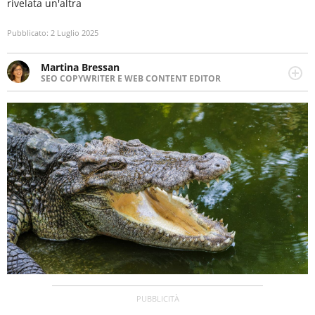
rivelata un'altra
Pubblicato:
2 Luglio 2025
Martina Bressan
SEO COPYWRITER E WEB CONTENT EDITOR
Appassionata di viaggi, di trail running e di yoga, ama
scoprire nuovi posti e nuove culture. Curiosa,
determinata e intraprendente adora leggere ma
soprattutto scrivere.