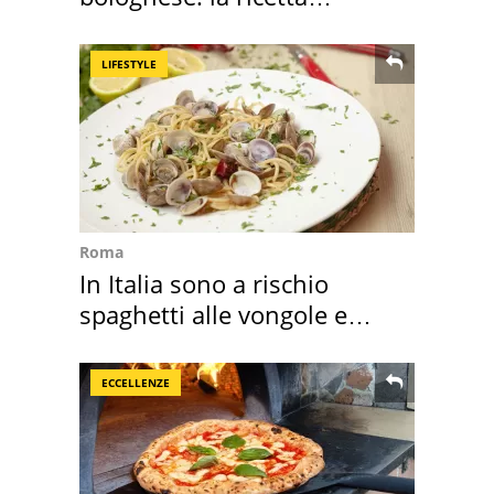
"stellata" è un caso
LIFESTYLE
Roma
In Italia sono a rischio
spaghetti alle vongole e
sautè di cozze
ECCELLENZE