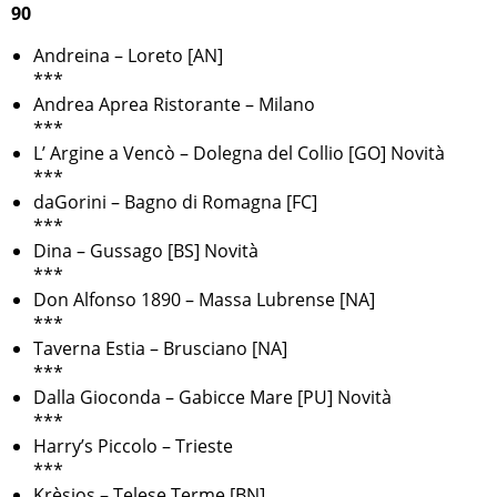
90
Andreina – Loreto [AN]
***
Andrea Aprea Ristorante – Milano
***
L’ Argine a Vencò – Dolegna del Collio [GO] Novità
***
daGorini – Bagno di Romagna [FC]
***
Dina – Gussago [BS] Novità
***
Don Alfonso 1890 – Massa Lubrense [NA]
***
Taverna Estia – Brusciano [NA]
***
Dalla Gioconda – Gabicce Mare [PU] Novità
***
Harry’s Piccolo – Trieste
***
Krèsios – Telese Terme [BN]