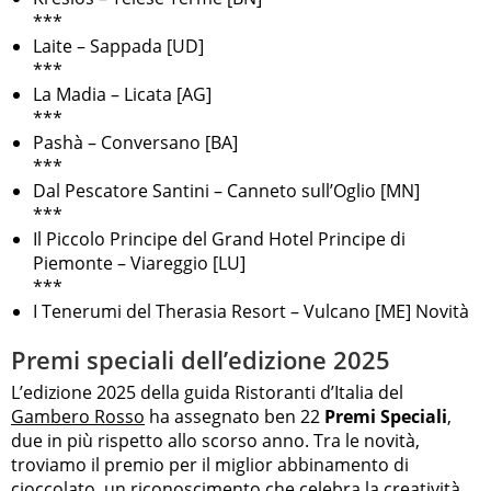
***
Laite – Sappada [UD]
***
La Madia – Licata [AG]
***
Pashà – Conversano [BA]
***
Dal Pescatore Santini – Canneto sull’Oglio [MN]
***
Il Piccolo Principe del Grand Hotel Principe di
Piemonte – Viareggio [LU]
***
I Tenerumi del Therasia Resort – Vulcano [ME] Novità
Premi speciali dell’edizione 2025
L’edizione 2025 della guida Ristoranti d’Italia del
Gambero Rosso
ha assegnato ben 22
Premi Speciali
,
due in più rispetto allo scorso anno. Tra le novità,
troviamo il premio per il miglior abbinamento di
cioccolato, un riconoscimento che celebra la creatività