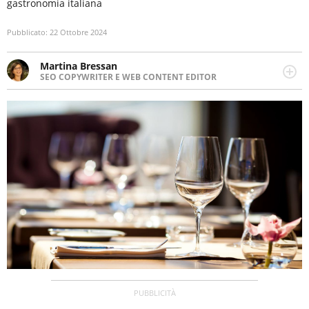
gastronomia italiana
Pubblicato:
22 Ottobre 2024
Martina Bressan
SEO COPYWRITER E WEB CONTENT EDITOR
Appassionata di viaggi, di trail running e di yoga, ama
scoprire nuovi posti e nuove culture. Curiosa,
determinata e intraprendente adora leggere ma
soprattutto scrivere.