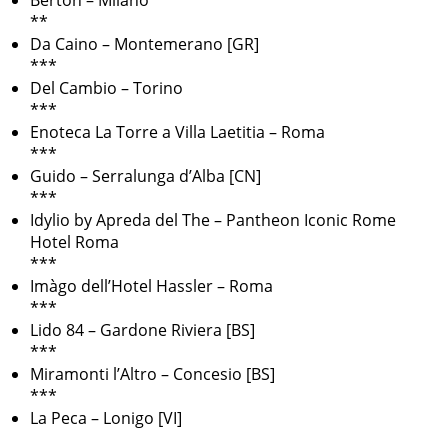
Berton – Milano
**
Da Caino – Montemerano [GR]
***
Del Cambio – Torino
***
Enoteca La Torre a Villa Laetitia – Roma
***
Guido – Serralunga d’Alba [CN]
***
Idylio by Apreda del The – Pantheon Iconic Rome
Hotel Roma
***
Imàgo dell’Hotel Hassler – Roma
***
Lido 84 – Gardone Riviera [BS]
***
Miramonti l’Altro – Concesio [BS]
***
La Peca – Lonigo [VI]