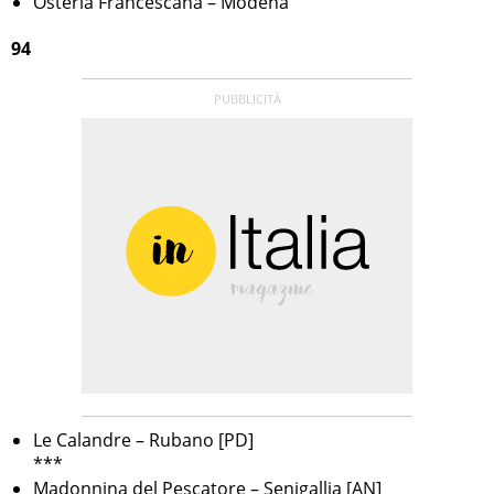
Osteria Francescana – Modena
94
Le Calandre – Rubano [PD]
***
Madonnina del Pescatore – Senigallia [AN]