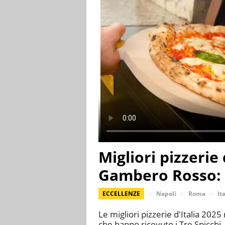
Migliori pizzerie 
Gambero Rosso: t
ECCELLENZE
Napoli
Roma
It
Le migliori pizzerie d'Italia 2025
che hanno ricevuto i Tre Spicchi, 