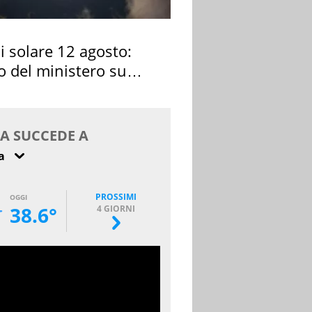
si solare 12 agosto:
o del ministero su
 osservarla