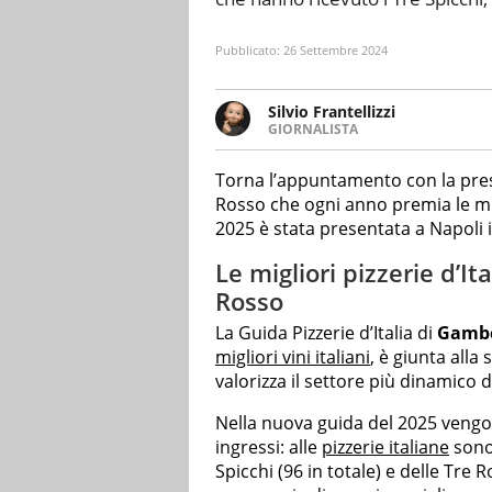
Pubblicato:
26 Settembre 2024
Silvio Frantellizzi
GIORNALISTA
Giornalista pubblicista. Da olt
scrivendo di sport, attualità, 
Torna l’appuntamento con la pre
Rosso che ogni anno premia le migl
2025 è stata presentata a Napoli 
Le migliori pizzerie d’I
Rosso
La Guida Pizzerie d’Italia di
Gambe
migliori vini italiani
, è giunta all
valorizza il settore più dinamico d
Nella nuova guida del 2025 vengo
ingressi: alle
pizzerie italiane
sono 
Spicchi (96 in totale) e delle Tre Ro