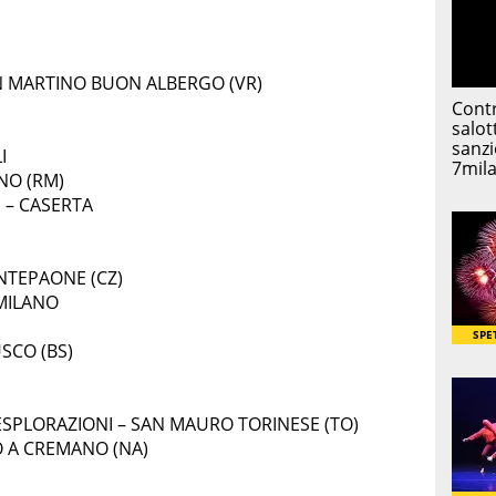
N MARTINO BUON ALBERGO (VR)
I
NO (RM)
I – CASERTA
NTEPAONE (CZ)
 MILANO
USCO (BS)
, ESPLORAZIONI – SAN MAURO TORINESE (TO)
O A CREMANO (NA)