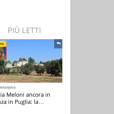
PIÙ LETTI
YLE
Messapica
ia Meloni ancora in
za in Puglia: la
ion scelta