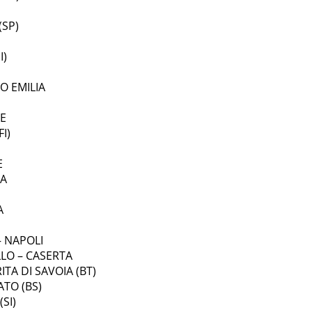
(SP)
I)
O EMILIA
ZE
I)
E
MA
A
– NAPOLI
LLO – CASERTA
TA DI SAVOIA (BT)
ATO (BS)
SI)