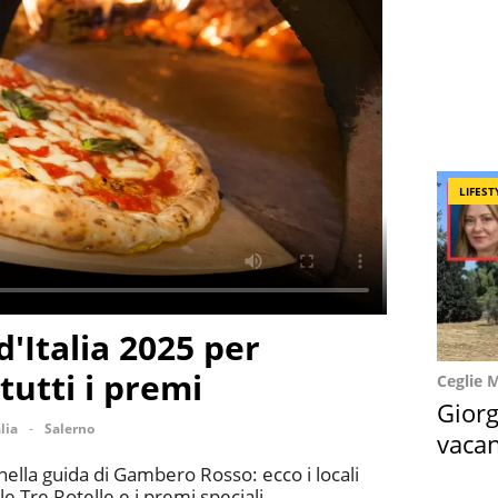
LIFEST
d'Italia 2025 per
utti i premi
Ceglie 
Giorg
alia
Salerno
vacan
locat
 nella guida di Gambero Rosso: ecco i locali
le Tre Rotelle e i premi speciali