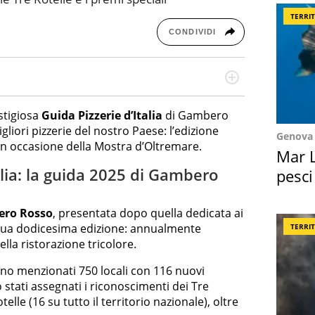
TERRI
CONDIVIDI
re dieci anni si occupa di informazione sul web,
cronaca, motori, spettacolo e videogame.
stigiosa
Guida Pizzerie d’Italia
di Gambero
iori pizzerie del nostro Paese: l’edizione
Genova
in occasione della Mostra d’Oltremare.
Mar L
talia: la guida 2025 di Gambero
pesci
Suez
ro Rosso
, presentata dopo quella dedicata ai
a sua dodicesima edizione: annualmente
TERRI
ella ristorazione tricolore.
no menzionati 750 locali con 116 nuovi
stati assegnati i riconoscimenti dei Tre
telle (16 su tutto il territorio nazionale), oltre