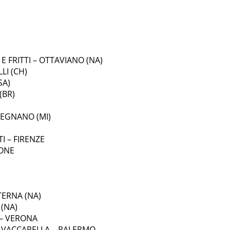
E FRITTI – OTTAVIANO (NA)
LI (CH)
SA)
(BR)
LEGNANO (MI)
I – FIRENZE
NONE
TERNA (NA)
(NA)
– VERONA
 VACCARELLA – PALERMO