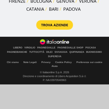
FIRENZE
BOLOGNA
GENOVA
VERONA
CATANIA
BARI
PADOVA
TROVA AZIENDE
LIBERO
VIRGILIO
PAGINEGIALLE
PAGINEGIALLE SHOP
PGCASA
PAGINEBIANCHE
TUTTOCITTÀ
DILEI
SIVIAGGIA
QUIFINANZA
BUONISSIMO
SUPEREVA
Chi siamo
Note Legali
Privacy
Cookie Policy
Preferenze sui cookie
Aiuto
© Italiaonline S.p.A. 2026
Direzione e coordinamento di Libero Acquisition S.á r.l.
P. IVA 03970540963