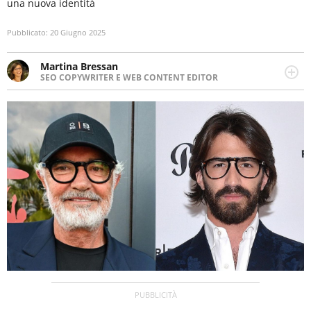
una nuova identità
Pubblicato:
20 Giugno 2025
Martina Bressan
SEO COPYWRITER E WEB CONTENT EDITOR
Appassionata di viaggi, di trail running e di yoga, ama
scoprire nuovi posti e nuove culture. Curiosa,
determinata e intraprendente adora leggere ma
soprattutto scrivere.