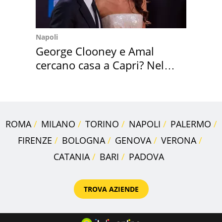
Napoli
George Clooney e Amal
cercano casa a Capri? Nel
mirino una villa
ROMA
MILANO
TORINO
NAPOLI
PALERMO
FIRENZE
BOLOGNA
GENOVA
VERONA
CATANIA
BARI
PADOVA
TROVA AZIENDE