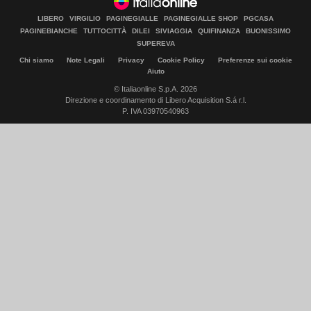
LIBERO
VIRGILIO
PAGINEGIALLE
PAGINEGIALLE SHOP
PGCASA
PAGINEBIANCHE
TUTTOCITTÀ
DILEI
SIVIAGGIA
QUIFINANZA
BUONISSIMO
SUPEREVA
Chi siamo
Note Legali
Privacy
Cookie Policy
Preferenze sui cookie
Aiuto
© Italiaonline S.p.A. 2026
Direzione e coordinamento di Libero Acquisition S.á r.l.
P. IVA 03970540963