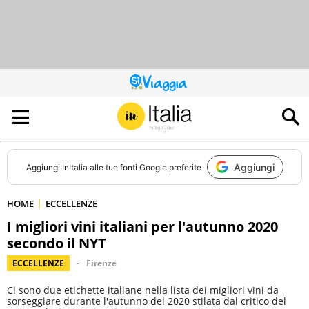
QUESTO
SITO
CONTRIBUISCE
ALL’AUDIENCE
DI
Aggiungi
Aggiungi
InItalia
alle tue fonti Google preferite
HOME
ECCELLENZE
I migliori vini italiani per l'autunno 2020
secondo il NYT
ECCELLENZE
Firenze
Ci sono due etichette italiane nella lista dei migliori vini da
sorseggiare durante l'autunno del 2020 stilata dal critico del