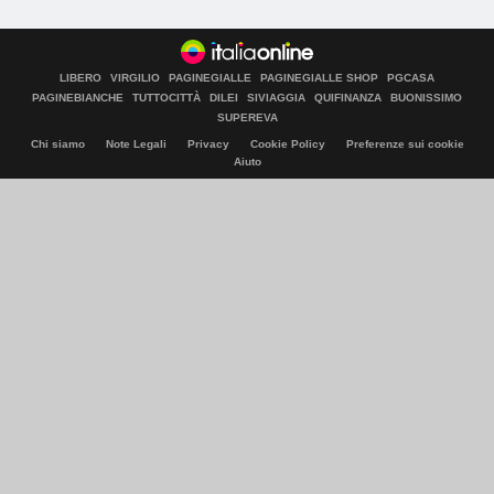
LIBERO
VIRGILIO
PAGINEGIALLE
PAGINEGIALLE SHOP
PGCASA
PAGINEBIANCHE
TUTTOCITTÀ
DILEI
SIVIAGGIA
QUIFINANZA
BUONISSIMO
SUPEREVA
Chi siamo
Note Legali
Privacy
Cookie Policy
Preferenze sui cookie
Aiuto
© Italiaonline S.p.A. 2026
Direzione e coordinamento di Libero Acquisition S.á r.l.
P. IVA 03970540963