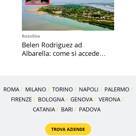
Rosolina
Belen Rodriguez ad
Albarella: come si accede
all'isola privata
ROMA
MILANO
TORINO
NAPOLI
PALERMO
FIRENZE
BOLOGNA
GENOVA
VERONA
CATANIA
BARI
PADOVA
TROVA AZIENDE