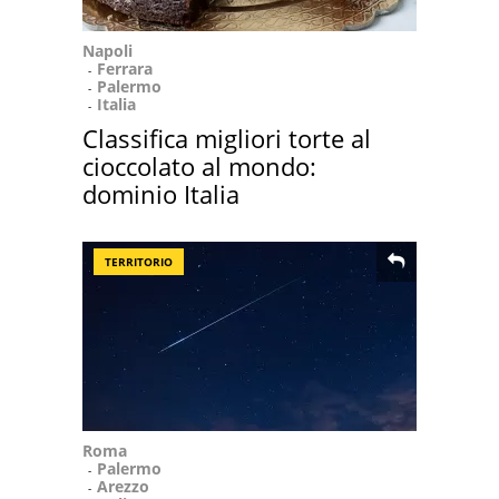
Napoli
Ferrara
Palermo
Italia
Classifica migliori torte al
cioccolato al mondo:
dominio Italia
TERRITORIO
Roma
Palermo
Arezzo