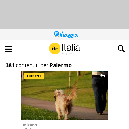
QUESTO
SITO
CONTRIBUISCE
ALL’AUDIENCE
DI
381
contenuti per
Palermo
LIFESTYLE
Bolzano