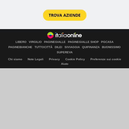
TROVA AZIENDE
LIBERO
VIRGILIO
PAGINEGIALLE
PAGINEGIALLE SHOP
PGCASA
PAGINEBIANCHE
TUTTOCITTÀ
DILEI
SIVIAGGIA
QUIFINANZA
BUONISSIMO
SUPEREVA
Chi siamo
Note Legali
Privacy
Cookie Policy
Preferenze sui cookie
Aiuto
© Italiaonline S.p.A. 2026
Direzione e coordinamento di Libero Acquisition S.á r.l.
P. IVA 03970540963