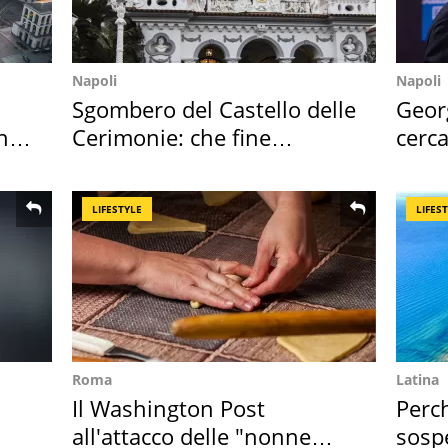
Napoli
Napoli
Sgombero del Castello delle
Geor
hi
Cerimonie: che fine
cerca
faranno i mobili
mirin
LIFESTYLE
LIFES
Roma
Latina
Il Washington Post
Perc
all'attacco delle "nonne
sosp