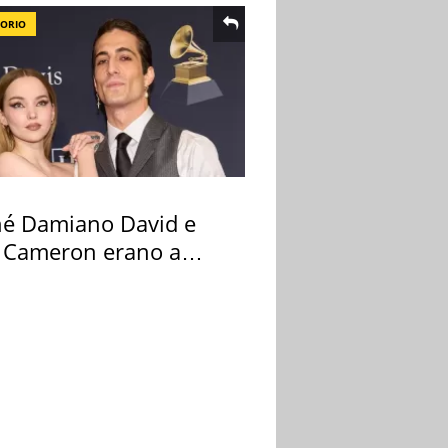
TORIO
hé Damiano David e
 Cameron erano a
na