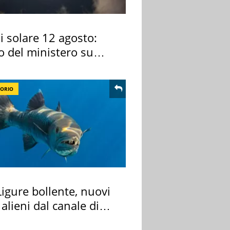
si solare 12 agosto:
o del ministero su
 osservarla
TORIO
igure bollente, nuovi
 alieni dal canale di