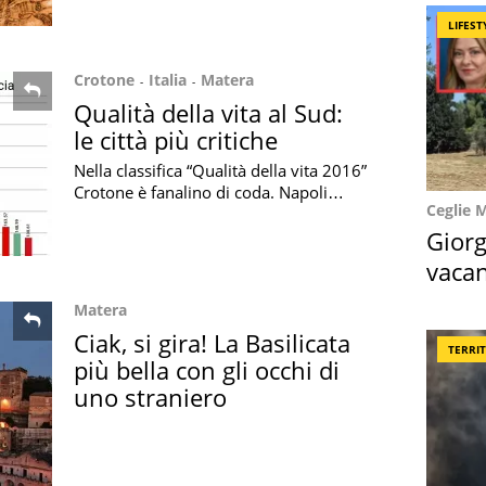
originale racchiude incanto e mistero
LIFEST
Crotone
Italia
Matera
Qualità della vita al Sud:
le città più critiche
Nella classifica “Qualità della vita 2016”
Crotone è fanalino di coda. Napoli
Ceglie 
scende di cinque posizioni, Matera la
più virtuosa del Sud
Giorg
vacan
locat
Matera
Ciak, si gira! La Basilicata
TERRI
più bella con gli occhi di
uno straniero