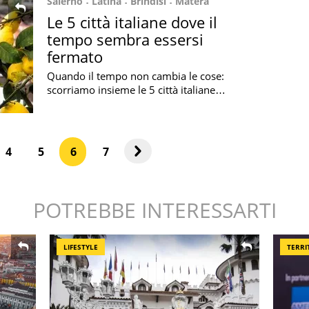
Salerno
Latina
Brindisi
Matera
Le 5 città italiane dove il
tempo sembra essersi
fermato
Quando il tempo non cambia le cose:
scorriamo insieme le 5 città italiane
dove le lancette si sono fermate
4
5
6
7
POTREBBE INTERESSARTI
LIFESTYLE
TERRI