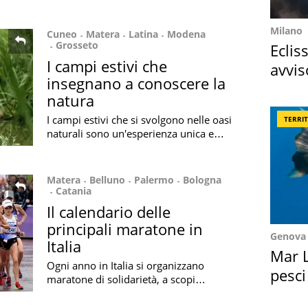
Milano
Cuneo
Matera
Latina
Modena
Grosseto
Eclis
I campi estivi che
avvis
insegnano a conoscere la
come
natura
I campi estivi che si svolgono nelle oasi
TERRI
naturali sono un'esperienza unica e
molto istruttiva per i nostri ragazzi: le
tante opportunità in Italia
Matera
Belluno
Palermo
Bologna
Catania
Il calendario delle
principali maratone in
Genova
Italia
Mar L
Ogni anno in Italia si organizzano
pesci
maratone di solidarietà, a scopi
Suez
benefici o sportive. Ecco il calendario
delle maratone italiane di quest'anno