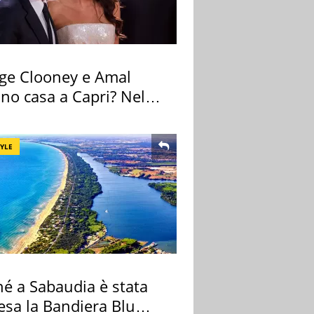
ge Clooney e Amal
no casa a Capri? Nel
o una villa
TYLE
hé a Sabaudia è stata
esa la Bandiera Blu