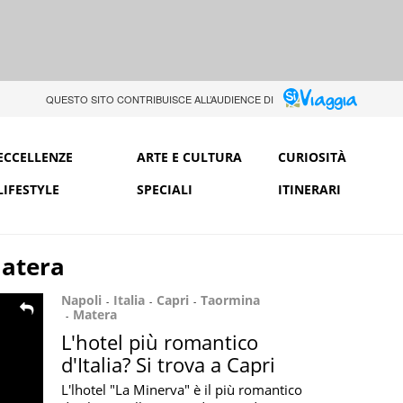
QUESTO SITO CONTRIBUISCE ALL’AUDIENCE DI
ECCELLENZE
ARTE E CULTURA
CURIOSITÀ
LIFESTYLE
SPECIALI
ITINERARI
atera
Napoli
Italia
Capri
Taormina
Matera
L'hotel più romantico
d'Italia? Si trova a Capri
L'lhotel "La Minerva" è il più romantico