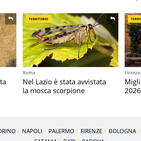
della pasta" a Roma
2026
TERRITORIO
TERRI
Roma
Firenze
ta
Nel Lazio è stata avvistata
Migli
la mosca scorpione
2026,
Euro
ORINO
NAPOLI
PALERMO
FIRENZE
BOLOGNA