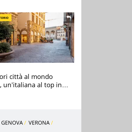
TORIO
ori città al mondo
 un'italiana al top in
pa
GENOVA
VERONA