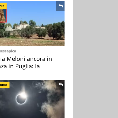
YLE
Messapica
ia Meloni ancora in
za in Puglia: la
ion scelta
TORIO