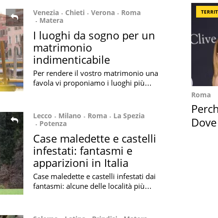
Venezia
Chieti
Verona
Roma
TERRI
Matera
I luoghi da sogno per un
matrimonio
indimenticabile
Per rendere il vostro matrimonio una
favola vi proponiamo i luoghi più
affascinanti e indimenticabili della
Roma
nostra bella penisola
Perc
Lecco
Milano
Roma
La Spezia
Dove
Potenza
Cape
Case maledette e castelli
infestati: fantasmi e
apparizioni in Italia
Case maledette e castelli infestati dai
fantasmi: alcune delle località più
inquietanti in Italia