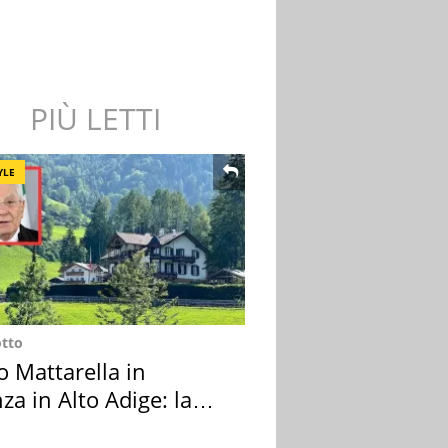
PIÙ LETTI
YLE
otto
o Mattarella in
za in Alto Adige: la
ion scelta