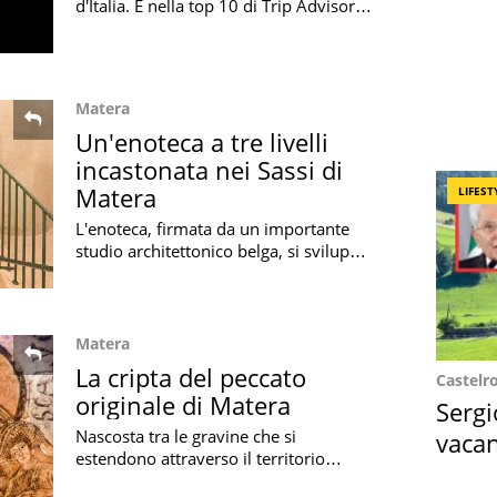
d'Italia. E nella top 10 di Trip Advisor,
dove amore e ospitalità si mescolano,
ci sono 5 campane
Matera
Un'enoteca a tre livelli
incastonata nei Sassi di
Matera
LIFEST
L'enoteca, firmata da un importante
studio architettonico belga, si sviluppa
per tre livelli sottoterra all'interno di
uno storico sasso
Matera
La cripta del peccato
Castelr
originale di Matera
Sergi
Nascosta tra le gravine che si
vacan
estendono attraverso il territorio
locat
materano, la cripta del peccato