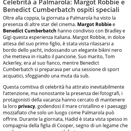
Celebrità a Palmarola: Margot Robbie e
Benedict Cumberbatch ospiti speciali
Oltre alla coppia, la giornata a Palmarola ha visto la
presenza di altre star del cinema.
Margot Robbie
e
Benedict Cumberbatch
hanno condiviso con Bradley e
Gigi questa esperienza italiana. Margot Robbie, in dolce
attesa del suo primo figlio, è stata vista rilassarsi a
bordo dello yacht, indossando un elegante bikini nero
che metteva in risalto il pancione. Suo marito, Tom
Ackerley, era al suo fianco, mentre Benedict
Cumberbatch si preparava per una sessione di sport
acquatici, sfoggiando una muta da sub.
Questa comitiva di celebrità ha attirato inevitabilmente
l’attenzione, ma nonostante la presenza dei fotografi, i
protagonisti della vacanza hanno cercato di mantenere
la loro
privacy
, godendosi il mare cristallino e i paesaggi
mozzafiato che solo un luogo come Palmarola può
offrire. Durante la giornata, Hadid è stata vista spesso in
compagnia della figlia di Cooper, segno di un legame che