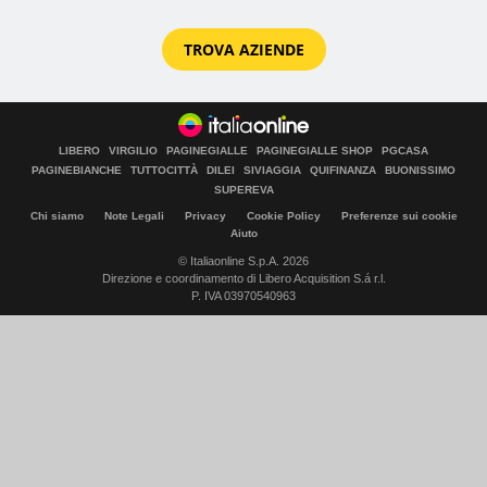
TROVA AZIENDE
LIBERO
VIRGILIO
PAGINEGIALLE
PAGINEGIALLE SHOP
PGCASA
PAGINEBIANCHE
TUTTOCITTÀ
DILEI
SIVIAGGIA
QUIFINANZA
BUONISSIMO
SUPEREVA
Chi siamo
Note Legali
Privacy
Cookie Policy
Preferenze sui cookie
Aiuto
© Italiaonline S.p.A. 2026
Direzione e coordinamento di Libero Acquisition S.á r.l.
P. IVA 03970540963