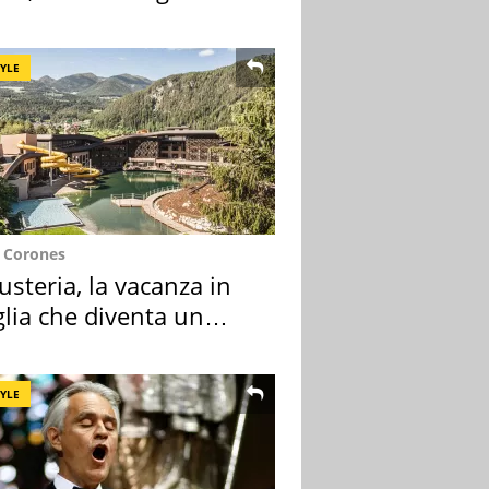
a l'allarme
TYLE
e Corones
usteria, la vacanza in
lia che diventa un
do indimenticabile
TYLE