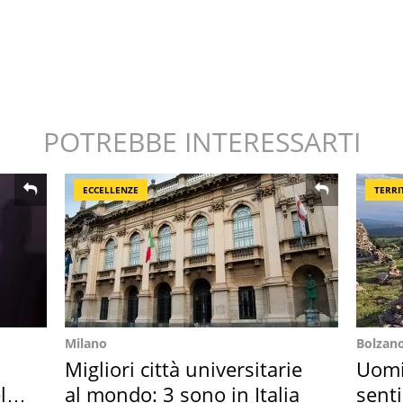
POTREBBE INTERESSARTI
ECCELLENZE
TERRI
Milano
Bolzan
Migliori città universitarie
Uomin
l
al mondo: 3 sono in Italia
senti