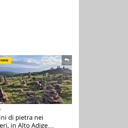
TORIO
o
i di pietra nei
eri, in Alto Adige