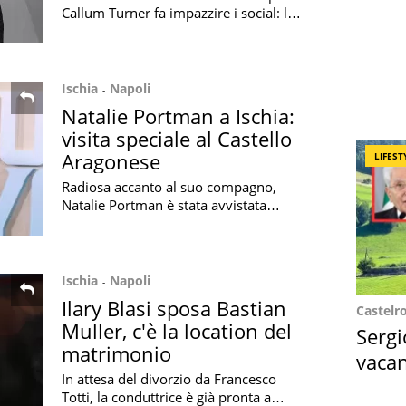
Callum Turner fa impazzire i social: la
cantante ha pubblicato una foto a
Ischia con la maglia del Napoli
Ischia
Napoli
Natalie Portman a Ischia:
visita speciale al Castello
Aragonese
LIFEST
Radiosa accanto al suo compagno,
Natalie Portman è stata avvistata
sull'isola di Ischia in occasione del suo
compleanno e ha visitato il Castello
Aragonese
Ischia
Napoli
Ilary Blasi sposa Bastian
Castelr
Muller, c'è la location del
Sergi
matrimonio
vacan
In attesa del divorzio da Francesco
locat
Totti, la conduttrice è già pronta a