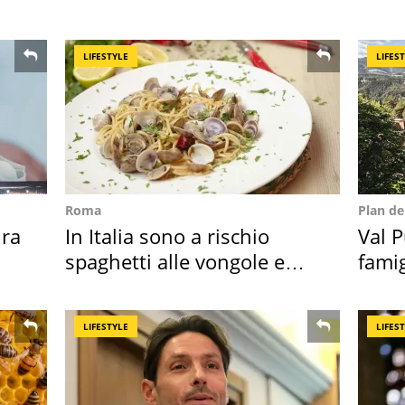
scatt
LIFESTYLE
LIFES
Roma
Plan d
ra
In Italia sono a rischio
Val P
spaghetti alle vongole e
famig
sautè di cozze
ricor
LIFESTYLE
LIFES