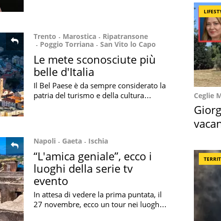
convolare a (nuove) nozze: ecco
LIFEST
quando e dove Ilary Blasi sposerà
Bastian Muller
Trento
Marostica
Ripatransone
Poggio Torriana
San Vito lo Capo
Le mete sconosciute più
belle d'Italia
Il Bel Paese è da sempre considerato la
patria del turismo e della cultura
Ceglie 
europea. Ogni città serba dei luoghi
Giorg
inaspettati e mozzafiato
vacan
locat
Napoli
Gaeta
Ischia
“L'amica geniale”, ecco i
TERRI
luoghi della serie tv
evento
In attesa di vedere la prima puntata, il
27 novembre, ecco un tour nei luoghi
della serie tv “L’amica geniale”, tratta