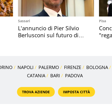
Sassari
Pisa
L'annuncio di Pier Silvio
Conce
Berlusconi sul futuro di
"rega
Villa Certosa
Tosc
ORINO
NAPOLI
PALERMO
FIRENZE
BOLOGNA
CATANIA
BARI
PADOVA
TROVA AZIENDE
IMPOSTA CITTÀ