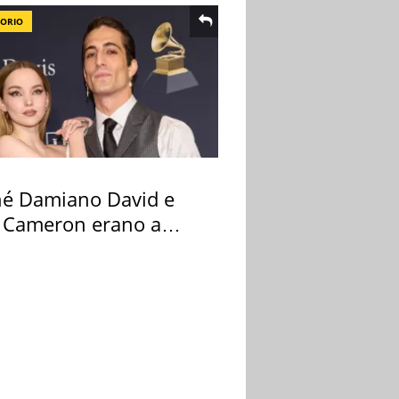
TORIO
hé Damiano David e
 Cameron erano a
na