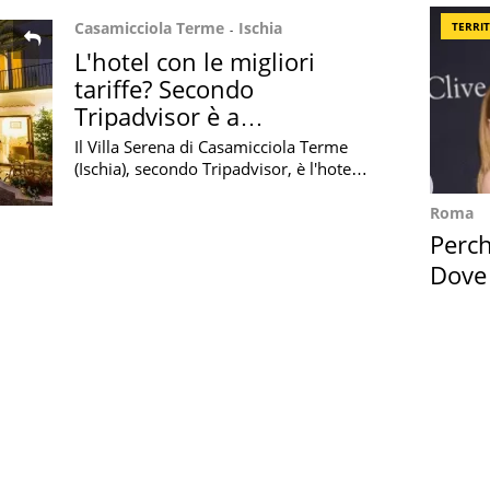
Casamicciola Terme
Ischia
TERRI
L'hotel con le migliori
tariffe? Secondo
Tripadvisor è a
Casamicciola Terme
Il Villa Serena di Casamicciola Terme
(Ischia), secondo Tripadvisor, è l'hotel
con le migliori tariffe al mondo.
Roma
Perc
Dove
Cape