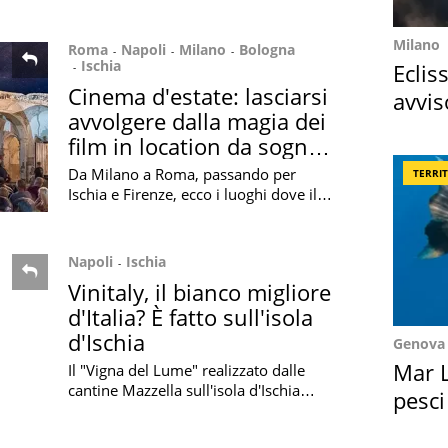
dall’omonimo romanzo di Elena
Ferrante.
Milano
Roma
Napoli
Milano
Bologna
Ischia
Eclis
Cinema d'estate: lasciarsi
avvis
avvolgere dalla magia dei
come
film in location da sogno,
ecco dove
Da Milano a Roma, passando per
TERRI
Ischia e Firenze, ecco i luoghi dove il
cinema d'estate dialoga con lo spazio
alla ricerca di incanto e magia
Napoli
Ischia
Vinitaly, il bianco migliore
d'Italia? È fatto sull'isola
d'Ischia
Genova
Mar L
Il "Vigna del Lume" realizzato dalle
cantine Mazzella sull'isola d'Ischia
pesci
vince il riconoscimento come migliore
Suez
vino bianco della penisola