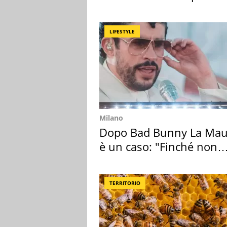
mirino una villa
LIFESTYLE
Milano
Dopo Bad Bunny La Mau
è un caso: "Finché non
scappa il morto"
TERRITORIO