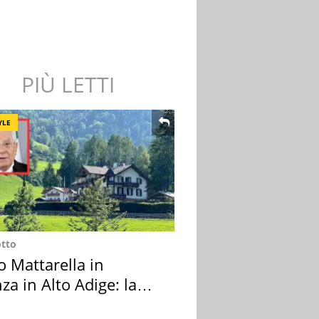
PIÙ LETTI
YLE
otto
o Mattarella in
za in Alto Adige: la
ion scelta