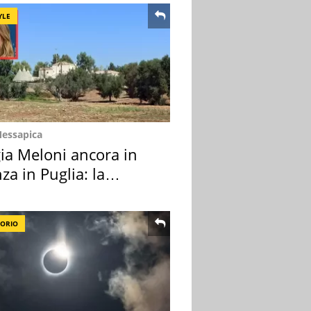
YLE
Messapica
ia Meloni ancora in
za in Puglia: la
ion scelta
TORIO