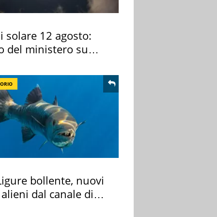
si solare 12 agosto:
o del ministero su
 osservarla
TORIO
igure bollente, nuovi
 alieni dal canale di