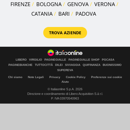
FIRENZE
BOLOGNA
GENOVA
VERONA
CATANIA
BARI
PADOVA
TROVA AZIENDE
LIBERO
VIRGILIO
PAGINEGIALLE
PAGINEGIALLE SHOP
PGCASA
PAGINEBIANCHE
TUTTOCITTÀ
DILEI
SIVIAGGIA
QUIFINANZA
BUONISSIMO
SUPEREVA
Chi siamo
Note Legali
Privacy
Cookie Policy
Preferenze sui cookie
Aiuto
© Italiaonline S.p.A. 2026
Direzione e coordinamento di Libero Acquisition S.á r.l.
P. IVA 03970540963