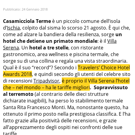
Pubblicato:
24 Gennaio 2018
Casamicciola Terme
è un piccolo comune dell’isola
d’
Ischia
, colpito dal sisma lo scorso 21 agosto. È qui che,
come ad alzare la bandiera della resilienza, sorge
un
hotel che detiene un primato mondiale
: è il
Villa
Serena
. Un
hotel a tre stelle
, con ristorante
gastronomico, area wellness e piscina termale, che
sorge su di una collina e regala una vista straordinaria.
Qual è il suo “record”? Secondo i
Travelers’ Choice Hotel
Awards 2018
, e quindi secondo gli utenti del celebre sito
di recensioni
Tripadvisor
,
è proprio il Villa Serena l’hotel
che – nel mondo – ha le tariffe migliori
. Sopravvissuto
al terremoto
(al contrario delle dieci strutture
dichiarate inagibili), ha perso lo stabilimento termale
Santa Rita Francesco Monti. Ma, nonostante questo, ha
ottenuto il primo posto nella prestigiosa classifica. E l’ha
fatto grazie alla positività delle recensioni, e grazie
all’apprezzamento degli ospiti nei confronti delle sue
tariffe.