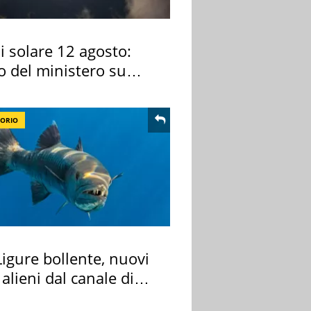
si solare 12 agosto:
o del ministero su
 osservarla
TORIO
igure bollente, nuovi
 alieni dal canale di