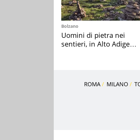
Bolzano
Uomini di pietra nei
sentieri, in Alto Adige
scatta l'allarme
ROMA
MILANO
T