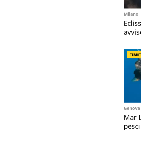
Milano
Eclis
avvis
come
TERRI
Genova
Mar L
pesci
Suez