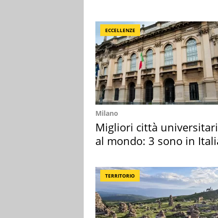
medusa ma non lo è
ECCELLENZE
Milano
Migliori città universitar
al mondo: 3 sono in Itali
TERRITORIO