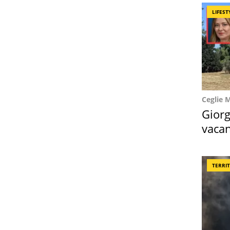
LIFEST
Ceglie 
Giorg
vacan
locat
TERRI