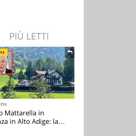
PIÙ LETTI
YLE
otto
o Mattarella in
za in Alto Adige: la
ion scelta