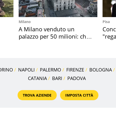
Milano
Pisa
A Milano venduto un
Conce
palazzo per 50 milioni: chi
"rega
l'ha comprato
Tosc
ORINO
NAPOLI
PALERMO
FIRENZE
BOLOGNA
CATANIA
BARI
PADOVA
TROVA AZIENDE
IMPOSTA CITTÀ