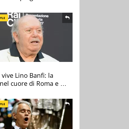
TYLE
vive Lino Banfi: la
nel cuore di Roma e i
cimeli
TYLE