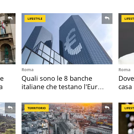
scappa il morto"
Sud"
LIFESTYLE
LIFES
Roma
Roma
ie
Quali sono le 8 banche
Dove 
a
italiane che testano l'Euro
casa 
digitale
suoi 
TERRITORIO
LIFES