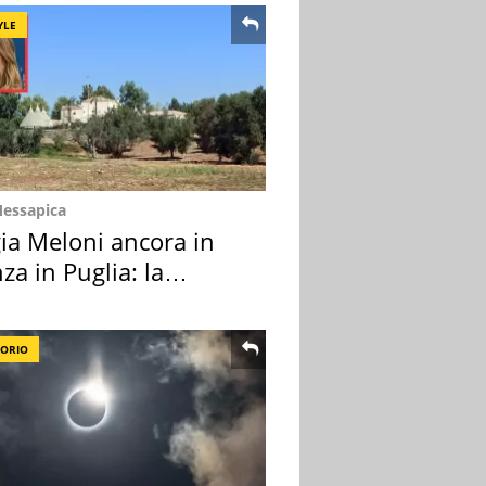
YLE
Messapica
ia Meloni ancora in
za in Puglia: la
ion scelta
TORIO