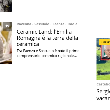
appuntamenti enogastronomici di
luglio
Ravenna
Sassuolo
Faenza
Imola
Ceramic Land: l'Emilia
Romagna è la terra della
ceramica
LIFEST
Tra Faenza e Sassuolo è nato il primo
comprensorio ceramico regionale
destinato al turismo, un'iniziativa che
coinvolge musei e aziende del
territorio
Castelr
Sergi
vacan
locat