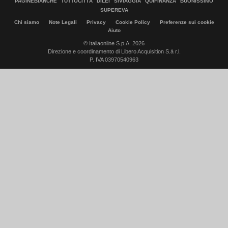
PAGINEBIANCHE
TUTTOCITTÀ
DILEI
SIVIAGGIA
QUIFINANZA
BUONISSIMO
SUPEREVA
Chi siamo
Note Legali
Privacy
Cookie Policy
Preferenze sui cookie
Aiuto
© Italiaonline S.p.A. 2026
Direzione e coordinamento di Libero Acquisition S.á r.l.
P. IVA 03970540963