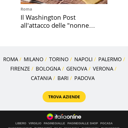
Roma
Il Washington Post
all'attacco delle "nonne
della pasta" a Roma
ROMA
MILANO
TORINO
NAPOLI
PALERMO
FIRENZE
BOLOGNA
GENOVA
VERONA
CATANIA
BARI
PADOVA
TROVA AZIENDE
LIBERO
VIRGILIO
PAGINEGIALLE
PAGINEGIALLE SHOP
PGCASA