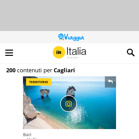
QUESTO
SITO
CONTRIBUISCE
ALL’AUDIENCE
DI
200
contenuti per
Cagliari
TERRITORIO
Bari