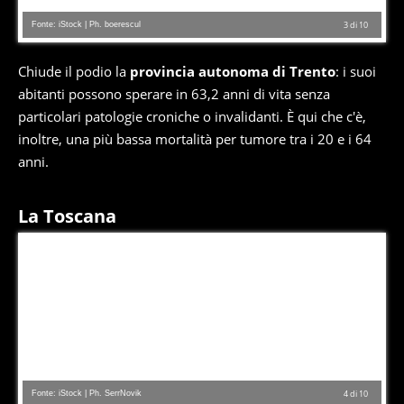
Fonte: iStock | Ph. boerescul
3
di
10
Chiude il podio la
provincia autonoma di Trento
: i suoi
abitanti possono sperare in 63,2 anni di vita senza
particolari patologie croniche o invalidanti. È qui che c'è,
inoltre, una più bassa mortalità per tumore tra i 20 e i 64
anni.
La Toscana
Fonte: iStock | Ph. SerrNovik
4
di
10