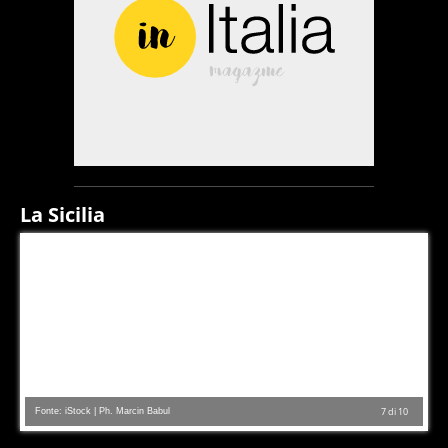
La Sicilia
Fonte: iStock | Ph. Marcin Babul
7
di
10