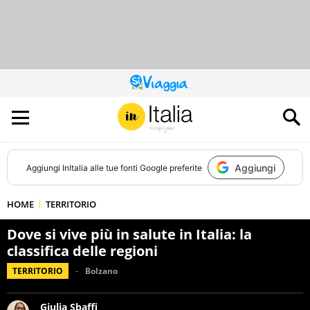
QUESTO
SITO
CONTRIBUISCE
ALL’AUDIENCE
DI
Aggiungi
Aggiungi
InItalia
alle tue fonti Google preferite
HOME
TERRITORIO
Dove si vive più in salute in Italia: la
classifica delle regioni
TERRITORIO
Bolzano
Giulia Sbaffi