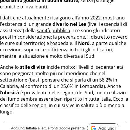
possiamo goderci in buona salute
, senza patologie
croniche o invalidanti.
I dati, che attualmente risalgono all’anno 2022, mostrano
l’esistenza di un grande
divario nei Lea
(livelli essenziali di
assistenza) della
sanità pubblica
. Tre sono gli indicatori
presi in considerazione: la prevenzione, il distretto (ovvero
le cure sul territorio) e l’ospedale. Il
Nord
, a parte qualche
eccezione, supera la sufficienza in tutti gli indicatori,
mentre la situazione è molto diversa al Sud.
Anche lo
stile di vita
incide molto: i livelli di sedentarietà
sono peggiorati molto più nel meridione che nel
settentrione (basti pensare che si parla di un 58,2% in
Calabria, al confronto di un 25,6% in Lombardia). Anche
l’
obesità
è prevalente nelle regioni del Sud, mentre il vizio
del fumo sembra essere ben ripartito in tutta Italia. Ecco la
classifica delle regioni in cui si vive in salute più o meno a
lungo.
Aggiungi
Aggiungi
InItalia
alle tue fonti Google preferite