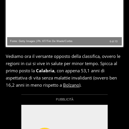
Fonte: Getty Images | Ph. KT/Tim De Waele/Corbis
6
di
10
Vediamo ora il versante opposto della classifica, ovvero le
regioni in cui si vive in salute per minor tempo. Spicca al
primo posto la
Calabria
, con appena 53,1 anni di
aspettativa di vita senza malattie invalidanti (ovvero ben
16,2 anni in meno rispetto a
Bolzano
).