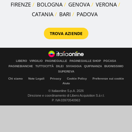
FIRENZE
BOLOGNA
GENOVA
VERONA
CATANIA
BARI
PADOVA
TROVA AZIENDE
LIBERO
VIRGILIO
PAGINEGIALLE
PAGINEGIALLE SHOP
PGCASA
PAGINEBIANCHE
TUTTOCITTÀ
DILEI
SIVIAGGIA
QUIFINANZA
BUONISSIMO
SUPEREVA
Chi siamo
Note Legali
Privacy
Cookie Policy
Preferenze sui cookie
Aiuto
© Italiaonline S.p.A. 2026
Direzione e coordinamento di Libero Acquisition S.á r.l.
P. IVA 03970540963