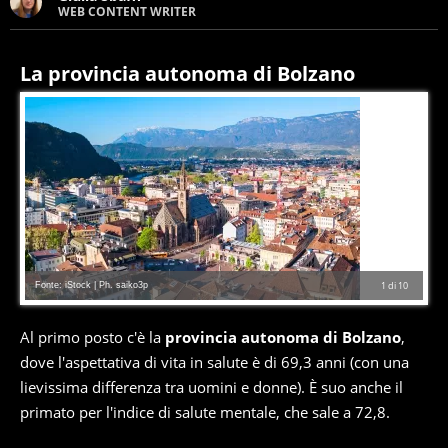
WEB CONTENT WRITER
Web content writer appassionata di belle storie e di
viaggi, scrive da quando ne ha memoria. Curiosa per
natura, le piace tenersi informata su ciò che accade
La provincia autonoma di Bolzano
intorno a lei.
Fonte: iStock | Ph. saiko3p
1
di
10
Al primo posto c'è la
provincia autonoma di Bolzano
,
dove l'aspettativa di vita in salute è di 69,3 anni (con una
lievissima differenza tra uomini e donne). È suo anche il
primato per l'indice di salute mentale, che sale a 72,8.