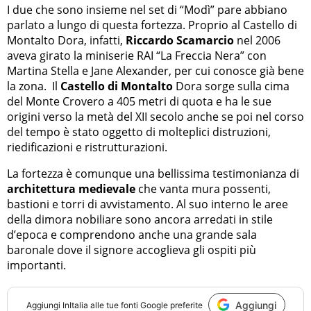
I due che sono insieme nel set di “Modì” pare abbiano
parlato a lungo di questa fortezza. Proprio al Castello di
Montalto Dora, infatti,
Riccardo Scamarcio
nel 2006
aveva girato la miniserie RAI “La Freccia Nera” con
Martina Stella e Jane Alexander, per cui conosce già bene
la zona. Il
Castello di Montalto
Dora sorge sulla cima
del Monte Crovero a 405 metri di quota e ha le sue
origini verso la metà del XII secolo anche se poi nel corso
del tempo è stato oggetto di molteplici distruzioni,
riedificazioni e ristrutturazioni.
La fortezza è comunque una bellissima testimonianza di
architettura medievale
che vanta mura possenti,
bastioni e torri di avvistamento. Al suo interno le aree
della dimora nobiliare sono ancora arredati in stile
d’epoca e comprendono anche una grande sala
baronale dove il signore accoglieva gli ospiti più
importanti.
Aggiungi
Aggiungi
InItalia
alle tue fonti Google preferite