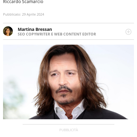
Riccardo Scamarcio
Pubblicato:
29 Aprile 2024
Martina Bressan
SEO COPYWRITER E WEB CONTENT EDITOR
Appassionata di viaggi, di trail running e di yoga, ama
scoprire nuovi posti e nuove culture. Curiosa,
determinata e intraprendente adora leggere ma
soprattutto scrivere.