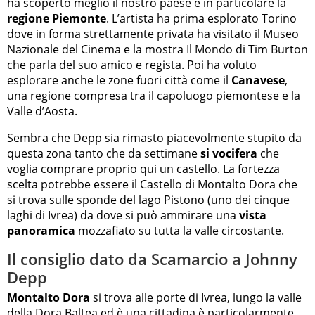
ha scoperto meglio il nostro paese e in particolare la
regione Piemonte
. L’artista ha prima esplorato Torino
dove in forma strettamente privata ha visitato il Museo
Nazionale del Cinema e la mostra Il Mondo di Tim Burton
che parla del suo amico e regista. Poi ha voluto
esplorare anche le zone fuori città come il
Canavese
,
una regione compresa tra il capoluogo piemontese e la
Valle d’Aosta.
Sembra che Depp sia rimasto piacevolmente stupito da
questa zona tanto che da settimane
si vocifera
che
voglia comprare proprio qui un castello
. La fortezza
scelta potrebbe essere il Castello di Montalto Dora che
si trova sulle sponde del lago Pistono (uno dei cinque
laghi di Ivrea) da dove si può ammirare una
vista
panoramica
mozzafiato su tutta la valle circostante.
Il consiglio dato da Scamarcio a Johnny
Depp
Montalto Dora
si trova alle porte di Ivrea, lungo la valle
della Dora Baltea ed è una cittadina è particolarmente