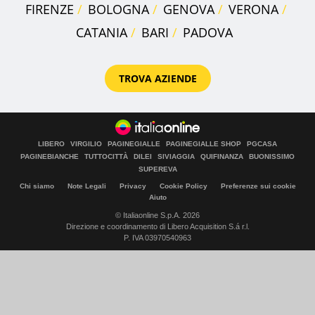
FIRENZE
BOLOGNA
GENOVA
VERONA
CATANIA
BARI
PADOVA
TROVA AZIENDE
LIBERO
VIRGILIO
PAGINEGIALLE
PAGINEGIALLE SHOP
PGCASA
PAGINEBIANCHE
TUTTOCITTÀ
DILEI
SIVIAGGIA
QUIFINANZA
BUONISSIMO
SUPEREVA
Chi siamo
Note Legali
Privacy
Cookie Policy
Preferenze sui cookie
Aiuto
© Italiaonline S.p.A. 2026
Direzione e coordinamento di Libero Acquisition S.á r.l.
P. IVA 03970540963