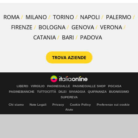
ROMA
MILANO
TORINO
NAPOLI
PALERMO
FIRENZE
BOLOGNA
GENOVA
VERONA
CATANIA
BARI
PADOVA
TROVA AZIENDE
LIBERO
VIRGILIO
PAGINEGIALLE
PAGINEGIALLE SHOP
PGCASA
PAGINEBIANCHE
TUTTOCITTÀ
DILEI
SIVIAGGIA
QUIFINANZA
BUONISSIMO
SUPEREVA
Chi siamo
Note Legali
Privacy
Cookie Policy
Preferenze sui cookie
Aiuto
© Italiaonline S.p.A. 2026
Direzione e coordinamento di Libero Acquisition S.á r.l.
P. IVA 03970540963