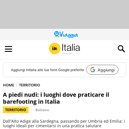
QUESTO
SITO
CONTRIBUISCE
ALL’AUDIENCE
DI
Aggiungi
Aggiungi
InItalia
alle tue fonti Google preferite
HOME
TERRITORIO
A piedi nudi: i luoghi dove praticare il
barefooting in Italia
TERRITORIO
Bolzano
Dall'Alto Adige alla Sardegna, passando per Umbria ed Emilia: i
luoghi ideali per cimentarsi in una pratica salutare