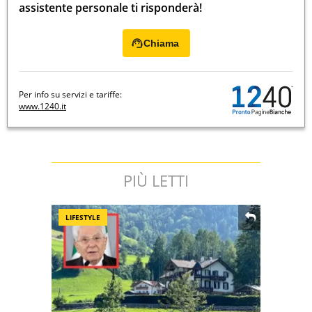
assistente personale ti risponderà!
Chiama
Per info su servizi e tariffe:
www.1240.it
PIÙ LETTI
LIFESTYLE