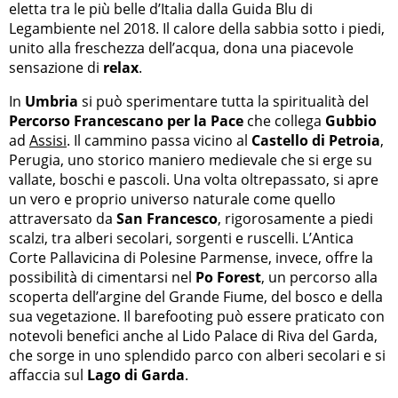
eletta tra le più belle d’Italia dalla Guida Blu di
Legambiente nel 2018. Il calore della sabbia sotto i piedi,
unito alla freschezza dell’acqua, dona una piacevole
sensazione di
relax
.
In
Umbria
si può sperimentare tutta la spiritualità del
Percorso Francescano per la Pace
che collega
Gubbio
ad
Assisi
. Il cammino passa vicino al
Castello di Petroia
,
Perugia, uno storico maniero medievale che si erge su
vallate, boschi e pascoli. Una volta oltrepassato, si apre
un vero e proprio universo naturale come quello
attraversato da
San Francesco
, rigorosamente a piedi
scalzi, tra alberi secolari, sorgenti e ruscelli. L’Antica
Corte Pallavicina di Polesine Parmense, invece, offre la
possibilità di cimentarsi nel
Po Forest
, un percorso alla
scoperta dell’argine del Grande Fiume, del bosco e della
sua vegetazione. Il barefooting può essere praticato con
notevoli benefici anche al Lido Palace di Riva del Garda,
che sorge in uno splendido parco con alberi secolari e si
affaccia sul
Lago di Garda
.