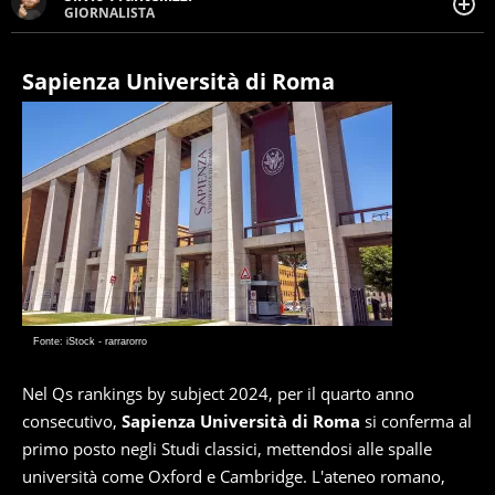
GIORNALISTA
Giornalista pubblicista. Da oltre dieci anni si occupa di
informazione sul web, scrivendo di sport, attualità,
cronaca, motori, spettacolo e videogame.
Sapienza Università di Roma
Fonte: iStock - rarrarorro
Nel Qs rankings by subject 2024, per il quarto anno
consecutivo,
Sapienza Università di Roma
si conferma al
primo posto negli Studi classici, mettendosi alle spalle
università come Oxford e Cambridge. L'ateneo romano,