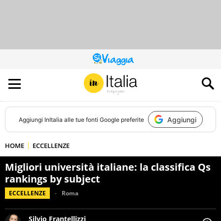
QUESTO
SITO
CONTRIBUISCE
ALL’AUDIENCE
DI
Aggiungi
Aggiungi
InItalia
alle tue fonti Google preferite
HOME
ECCELLENZE
Migliori università italiane: la classifica Qs
rankings by subject
ECCELLENZE
Roma
Silvio Frantellizzi