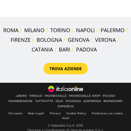
criminalità
ROMA
MILANO
TORINO
NAPOLI
PALERMO
FIRENZE
BOLOGNA
GENOVA
VERONA
CATANIA
BARI
PADOVA
TROVA AZIENDE
LIBERO
VIRGILIO
PAGINEGIALLE
PAGINEGIALLE SHOP
PGCASA
PAGINEBIANCHE
TUTTOCITTÀ
DILEI
SIVIAGGIA
QUIFINANZA
BUONISSIMO
SUPEREVA
Chi siamo
Note Legali
Privacy
Cookie Policy
Preferenze sui cookie
Aiuto
© Italiaonline S.p.A. 2026
Direzione e coordinamento di Libero Acquisition S.á r.l.