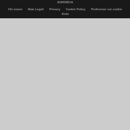
SUPEREVA
Chi siamo
Note Legali
Privacy
Cookie Policy
Preferenze sui cookie
Aiuto
© Italiaonline S.p.A. 2026
Direzione e coordinamento di Libero Acquisition S.á r.l.
P. IVA 03970540963