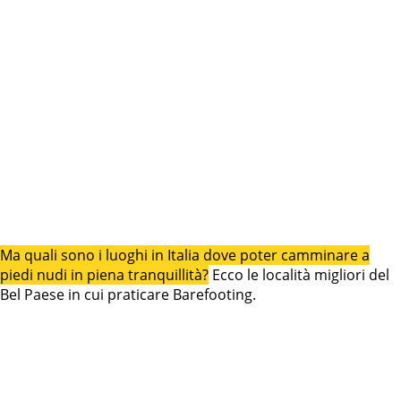
Ma quali sono i luoghi in Italia dove poter camminare a
piedi nudi in piena tranquillità?
Ecco le località migliori del
Bel Paese in cui praticare Barefooting.