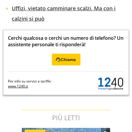
Uffizi, vietato camminare scalzi. Ma con i
calzini si può
Cerchi qualcosa o cerchi un numero di telefono? Un
assistente personale ti risponderà!
Chiama
Per info su servizi e tariffe:
www.1240.it
PIÙ LETTI