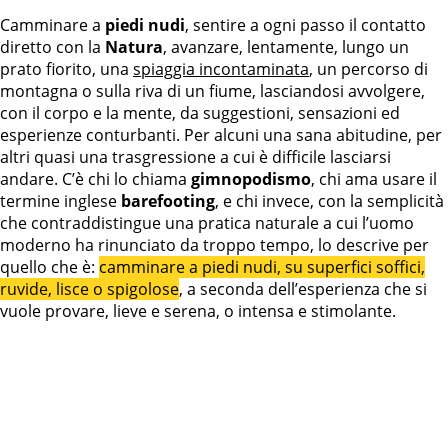
Camminare a
piedi nudi
, sentire a ogni passo il contatto
diretto con la
Natura
, avanzare, lentamente, lungo un
prato fiorito, una
spiaggia incontaminata
, un percorso di
montagna o sulla riva di un fiume, lasciandosi avvolgere,
con il corpo e la mente, da suggestioni, sensazioni ed
esperienze conturbanti. Per alcuni una sana abitudine, per
altri quasi una trasgressione a cui è difficile lasciarsi
andare. C’è chi lo chiama
gimnopodismo
, chi ama usare il
termine inglese
barefooting
, e chi invece, con la semplicità
che contraddistingue una pratica naturale a cui l’uomo
moderno ha rinunciato da troppo tempo, lo descrive per
quello che è:
camminare a piedi nudi, su superfici soffici,
ruvide, lisce o spigolose
, a seconda dell’esperienza che si
vuole provare, lieve e serena, o intensa e stimolante.