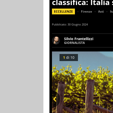
classifica: Itali
ECCELLENZE
Firenze
Asti
It
Pubblicato:
30 Giugno 2024
Silvio Frantellizzi
GIORNALISTA
Giornalista pubblicista. Da o
scrivendo di sport, attualità
1
di
10
Prev