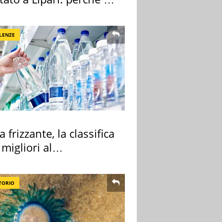
ale
LENZE
 frizzante, la classifica
 migliori al
rmercato
TORIO