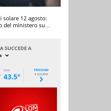
si solare 12 agosto:
o del ministero su
 osservarla