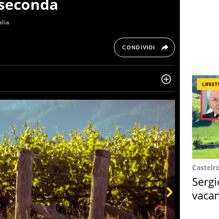
a seconda
alia
CONDIVIDI
LIFEST
ltre dieci anni si occupa di informazione sul web,
, cronaca, motori, spettacolo e videogame.
Castelr
Sergi
vacan
locat
Next