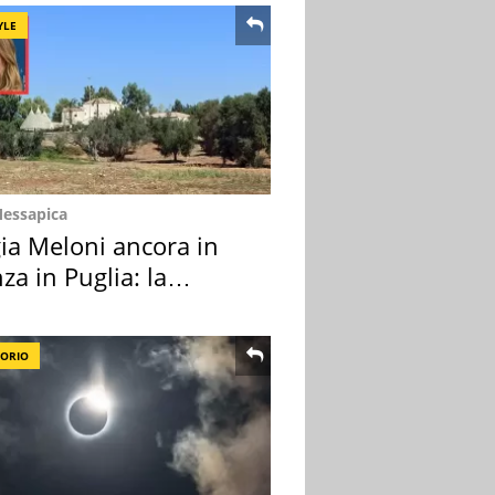
YLE
Messapica
ia Meloni ancora in
za in Puglia: la
ion scelta
TORIO