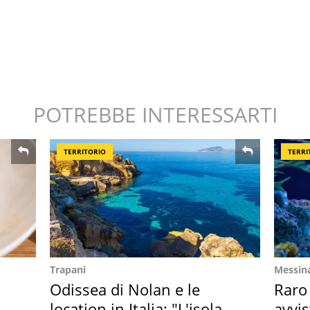
POTREBBE INTERESSARTI
TERRITORIO
TERRI
Trapani
Messin
Odissea di Nolan e le
Raro
location in Italia: "L'isola
avvis