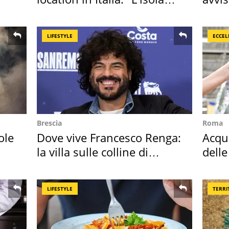
sembra Itaca"
speci
LIFESTYLE
ECCEL
Brescia
Roma
ole
Dove vive Francesco Renga:
Acqua
la villa sulle colline di
delle
Brescia
supe
LIFESTYLE
TERRI