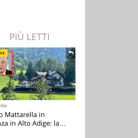
PIÙ LETTI
YLE
otto
o Mattarella in
za in Alto Adige: la
ion scelta