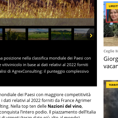
LIFEST
Next
Ceglie 
Giorg
 posizione nella classifica mondiale dei Paesi con
vacan
itivinicolo in base ai dati relativi al 2022 forniti
alisi di AgrexConsulting: il punteggio complessivo
locat
TERRI
a mondiale dei Paesi con maggiore competitività
o i dati relativi al 2022 forniti da France Agrimer
lting. Nella top ten delle
Nazioni del vino
,
nquista l’intero podio. Il piazzamento dell’Italia
i di vigneti (terzo dato più alto al mondo),