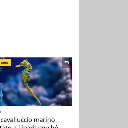
TORIO
a
 cavalluccio marino
tato a Lipari: perché è