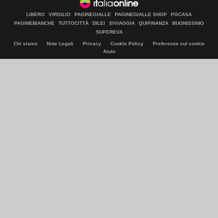
LIBERO
VIRGILIO
PAGINEGIALLE
PAGINEGIALLE SHOP
PGCASA
PAGINEBIANCHE
TUTTOCITTÀ
DILEI
SIVIAGGIA
QUIFINANZA
BUONISSIMO
SUPEREVA
Chi siamo
Note Legali
Privacy
Cookie Policy
Preferenze sui cookie
Aiuto
© Italiaonline S.p.A. 2026
Direzione e coordinamento di Libero Acquisition S.á r.l.
P. IVA 03970540963