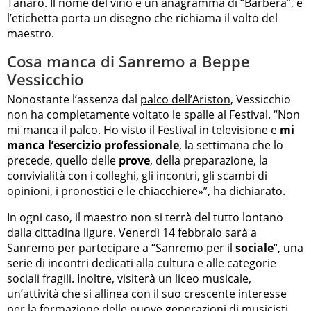
Tanaro. Il nome del
vino
è un anagramma di “Barbera”, e
l’etichetta porta un disegno che richiama il volto del
maestro.
Cosa manca di Sanremo a Beppe
Vessicchio
Nonostante l’assenza dal
palco dell’Ariston
, Vessicchio
non ha completamente voltato le spalle al Festival. “Non
mi manca il palco. Ho visto il Festival in televisione e
mi
manca l’esercizio professionale
, la settimana che lo
precede, quello delle
prove
, della preparazione, la
convivialità con i colleghi, gli incontri, gli scambi di
opinioni, i pronostici e le chiacchiere»”, ha dichiarato.
In ogni caso, il maestro non si terrà del tutto lontano
dalla cittadina ligure. Venerdì 14 febbraio sarà a
Sanremo per partecipare a “Sanremo per il
sociale
“, una
serie di incontri dedicati alla cultura e alle categorie
sociali fragili. Inoltre, visiterà un liceo musicale,
un’attività che si allinea con il suo crescente interesse
per la formazione delle nuove generazioni di musicisti.