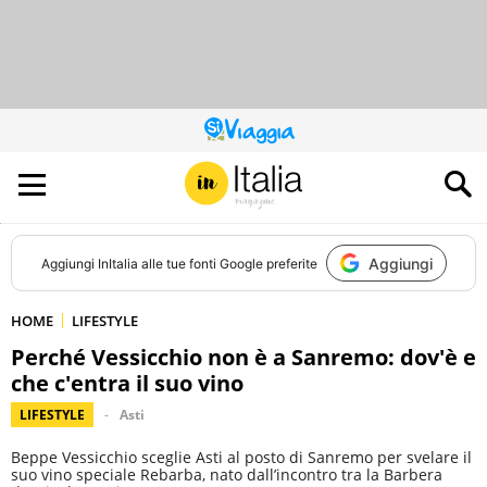
QUESTO
SITO
CONTRIBUISCE
ALL’AUDIENCE
DI
Aggiungi
Aggiungi
InItalia
alle tue fonti Google preferite
HOME
LIFESTYLE
Perché Vessicchio non è a Sanremo: dov'è e
che c'entra il suo vino
LIFESTYLE
Asti
Beppe Vessicchio sceglie Asti al posto di Sanremo per svelare il
suo vino speciale Rebarba, nato dall’incontro tra la Barbera