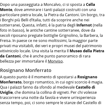
Dopo una passeggiata a Moncalvo, ci si sposta a
Cella
Monte
, dove ammirare i tanti palazzi costruiti con una
particolare pietra locale, la Pietra da Cantoni. Un borgo, tra
i Borghi più Belli d’Italia, tutti da scoprire anche nei
sotterranei, Questa, infatti, è la patria degli
Infernot
(nella
foto in basso), le antiche cantine sotterranee, dove da
secoli riposano pregiate bottiglie Grignolino, la Barbera, la
Freisa. In paese ce ne sono moltissimi, la maggior parte
privati ma visitabili, dei veri e propri musei del patrimonio
vitivinicolo locale. Una visita la merita Il
Museo della Pietra
da Cantoni
, che è anche punto panoramico di rara
bellezza per immortalare il
Monviso
.
Rosignano Monferrato
A questo punto è il momento di spostarsi a
Rosignano
Monferrato
, borgo romantico, in cui ogni scorcio è magia.
Qua i palazzi fanno da sfondo al medievale
Castello di
Uviglie
, che domina la collina di vigneti. Per chi volesse
trascorrere una notte da favola e vivere un’esperienza
senza tempo, poi, ci sono sempre le stanze del Castello di