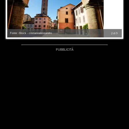
Fonte: iStock - cristianoalessandro
2
di
9