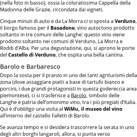
(nella foto in basso), ossia la coloratissima Cappella della
Madonna delle Grazie, circondata dai vigneti.
Cinque minuti di auto e da La Morra ci si sposta a
Verduno
,
il borgo famoso per il
Basadone
, vino autoctono prodotto
soltanto in tre comuni delle Langhe: questo vino viene
prodotto soltanto nei comuni di Verduno, La Morra e
Roddi d’Alba. Per una degustazione, qui, si aprono le porte
del
Castello di Verduno
, che ospita una bella cantina.
Barolo e Barbaresco
Dopo la sosta per il pranzo in uno dei tanti agriturismi della
zona (dove assaggiare piatti a base di tartufo bianco e
porcini, i due grandi protagonisti in questa godereccia area
piemontese), ci si trasferisce a
Barolo
, simbolo delle
Langhe e patria dell’omonimo vino, tra i più pregiati d’Italia.
Qui è d’obbligo una visita al
WiMu, il museo del vino
all’interno del castello Falletti di Barolo.
Se avanza tempo e si desidera trascorrere la serata in uno
degli altri borghi langaroli, allora, si punta verso