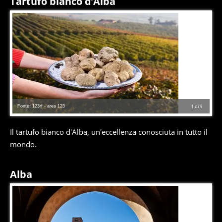
Tartufo bianco d’Alba
Fonte: 123rf - area 123
1
di
9
Il tartufo bianco d'Alba, un'eccellenza conosciuta in tutto il
mondo.
Alba