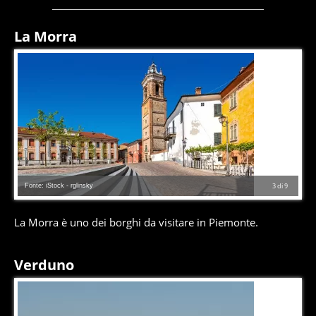
La Morra
Fonte: iStock - rglinsky
3
di
9
La Morra è uno dei borghi da visitare in Piemonte.
Verduno