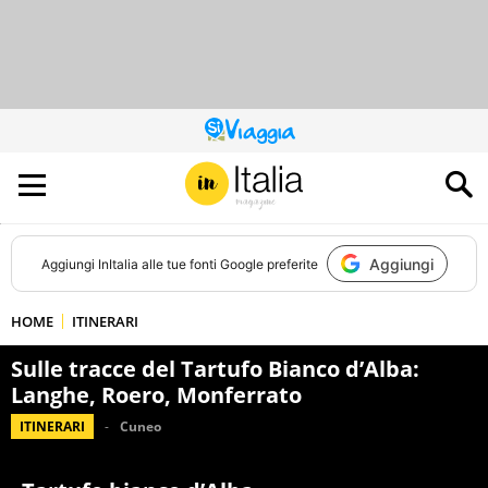
QUESTO
SITO
CONTRIBUISCE
ALL’AUDIENCE
DI
Aggiungi
Aggiungi
InItalia
alle tue fonti Google preferite
HOME
ITINERARI
Sulle tracce del Tartufo Bianco d’Alba:
Langhe, Roero, Monferrato
ITINERARI
Cuneo