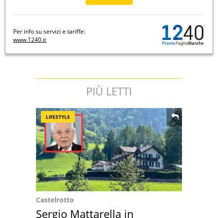
Per info su servizi e tariffe:
www.1240.it
PIÙ LETTI
LIFESTYLE
Castelrotto
Sergio Mattarella in