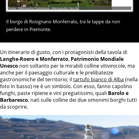
9
di
9
Fonte: Wikimedia Commons - Alessandro Vecchi
Il borgo di Rosignano Monferrato, tra le tappe da non
perdere in Piemonte.
Un itinerario di gusto, con i protagonisti della tavola di
Langhe-Roero e Monferrato
,
Patrimonio Mondiale
Unesco
non soltanto per le mirabili colline vitivinicole, ma
anche per il paesaggio culturale e le prelibatezze
gastronomiche del territorio; il
tartufo bianco di Alba
(nella
foto in basso) ne è un simbolo. Con esso, fanno capolino
funghi, paste ripiene e vini pregiatissimi, quali
Barolo e
Barbaresco
, nati sulle colline dei due omonimi borghi tutti
da scoprire.