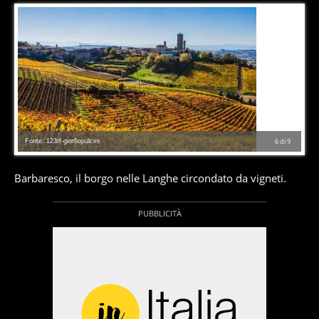
Fonte: 123rf-giorfiopulcini
6
di
9
Barbaresco, il borgo nelle Langhe circondato da vigneti.