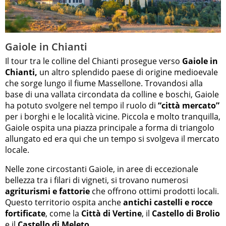
Gaiole in Chianti
Il tour tra le colline del Chianti prosegue verso
Gaiole in
Chianti,
un altro splendido paese di origine medioevale
che sorge lungo il fiume Massellone. Trovandosi alla
base di una vallata circondata da colline e boschi, Gaiole
ha potuto svolgere nel tempo il ruolo di
“città mercato”
per i borghi e le località vicine. Piccola e molto tranquilla,
Gaiole ospita una piazza principale a forma di triangolo
allungato ed era qui che un tempo si svolgeva il mercato
locale.
Nelle zone circostanti Gaiole, in aree di eccezionale
bellezza tra i filari di vigneti, si trovano numerosi
agriturismi e fattorie
che offrono ottimi prodotti locali.
Questo territorio ospita anche
antichi castelli e rocce
fortificate
, come la
Città di Vertine
, il
Castello di Brolio
e il
Castello di Meleto
.