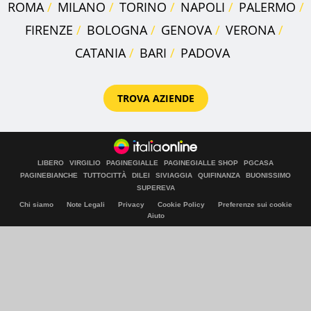
ROMA
MILANO
TORINO
NAPOLI
PALERMO
FIRENZE
BOLOGNA
GENOVA
VERONA
CATANIA
BARI
PADOVA
TROVA AZIENDE
LIBERO
VIRGILIO
PAGINEGIALLE
PAGINEGIALLE SHOP
PGCASA
PAGINEBIANCHE
TUTTOCITTÀ
DILEI
SIVIAGGIA
QUIFINANZA
BUONISSIMO
SUPEREVA
Chi siamo
Note Legali
Privacy
Cookie Policy
Preferenze sui cookie
Aiuto
© Italiaonline S.p.A. 2026
Direzione e coordinamento di Libero Acquisition S.á r.l.
P. IVA 03970540963