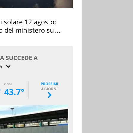
si solare 12 agosto:
o del ministero su
 osservarla