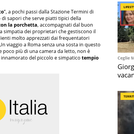
LIFEST
to
”, a pochi passi dalla Stazione Termini di
 sapori che serve piatti tipici della
con la porchetta
, accompagnati dal buon
la simpatia dei proprietari che gestiscono il
edienti molto apprezzati dai frequentatori
“Un viaggio a Roma senza una sosta in questo
de poco più di una camera da letto, non è
ri innamorato del piccolo e simpatico
tempio
Ceglie 
Giorg
vacan
locat
TERRI