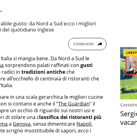
ia
rabile gusto: da Nord a Sud ecco i migliori
ri del quotidiano inglese
CONDIVIDI
LIFEST
 Italia si mangia bene. Da Nord a Sud le
na
sorprendono palati raffinati con
gusti
 radici in
tradizioni antiche
che
re all’occhiello di centinaia di ristoranti che
talia.
nare in una scala gerarchica le migliori cucine
non si contano e anche il “
The Guardian
” il
Castelr
re un occhio di riguardo sui nostri usi e
Sergi
ri di stilare una c
lassifica dei ristoranti più
vacan
oma
a
Genova
, senza dimenticare
Napoli
,
locat
te scrigno insostituibile di sapori, ecco i