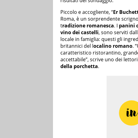
risultati del sondaggio.
Piccolo e accogliente, “
Er Buchet
Roma, è un sorprendente scrigno di
t
radizione romanesca
. I
panini 
vino dei castelli
, sono serviti dal
locale in famiglia: questi gli ingr
britannici del l
ocalino romano
. 
caratteristico ristorantino, gran
accettabile”, scrive uno dei letto
della porchetta
.