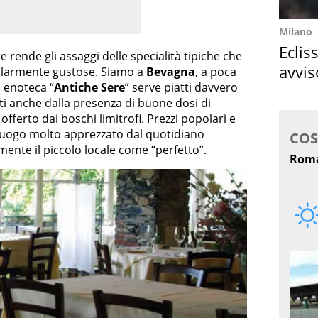
Milano
Eclis
 rende gli assaggi delle specialità tipiche che
avvis
colarmente gustose. Siamo a
Bevagna
, a poca
d enoteca “
Antiche Sere
” serve piatti davvero
come
ati anche dalla presenza di buone dosi di
offerto dai boschi limitrofi. Prezzi popolari e
 luogo molto apprezzato dal quotidiano
mente il piccolo locale come “perfetto”.