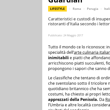
LIFESTYLE
Roma
Perugia
Ital
Caratteristici e custodi di insupe
ristoranti d'Italia secondo i letto
Pubblicato:
24 Maggio 2017
Tutto il mondo ce lo riconosce: in
specialità dell’
arte culinaria italia
inimitabili
e piatti che affondano
arricchiscono piatti succulenti, fio
propongono i sapori che sanno d’I
Le classifiche che tentano di ordi
che sventolano sotto il tricolore 
quotidiano britannico che ha semp
costumi, ha chiesto ai propri letto
apprezzati della Penisola.
Da
R
l’Umbria e altre località considera