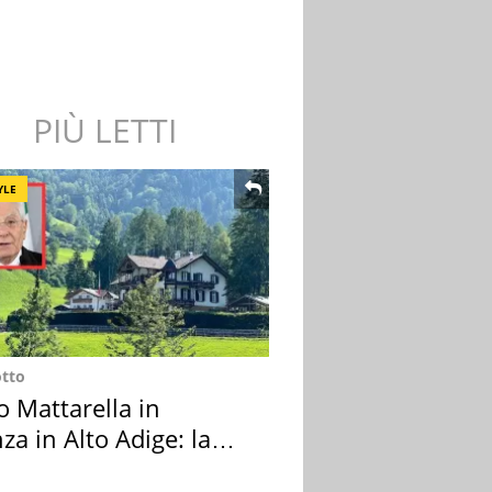
PIÙ LETTI
YLE
otto
o Mattarella in
za in Alto Adige: la
ion scelta