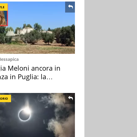
YLE
Messapica
ia Meloni ancora in
za in Puglia: la
ion scelta
TORIO